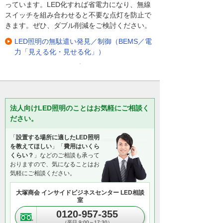
っています。LED化すれば省電力になり、無線
スイッチを組み合わせると不要な点灯を防止で
きます。ぜひ、ダブル削減をご検討ください。
LED照明の無駄遣い発見／制御（BEMS／電
力「見える化・見せる化」）
法人向けLED照明のことはお気軽にご相談く
ださい。
「
設置する場所に適したLED照明
を教えてほしい
」「
費用はいくら
くらい？
」などのご相談も承って
おりますので、気になることはお
気軽にご相談ください。
大塚商会 インサイドビジネスセンター LED相談
室
0120-957-355
（平日 9:00～17:30）