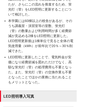
たが、さらにこの流れを推進するため、蛍
光灯（管）をLED照明に更新することにつ
いて検討した。
本学園には60棟以上の校舎があるが、その
うち講義室・演習室等の室数、蛍光灯
（管）の数量および利用時間が多く経費節
減が見込める2棟をLED照明に更新した。
LED照明更新後は1棟単位で見ると全体の電
気使用量（kWh）が前年比で20％～30％削
減できた。
LED照明に更新したことで、電気料金が安
価になり経費節減を図れただけでなく、高
額な蛍光灯（管）の処理費用も不要となっ
た。また、蛍光灯（管）の交換作業も不要
となったことでほかの業務に当たれること
もメリットとなった。
LED照明導入写真