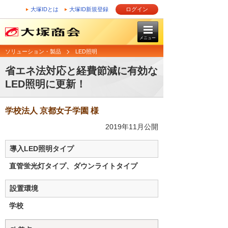
大塚IDとは
大塚ID新規登録
ログイン
メニュー
ソリューション・製品
LED照明
省エネ法対応と経費節減に有効な
LED照明に更新！
学校法人 京都女子学園 様
2019年11月公開
導入LED照明タイプ
直管蛍光灯タイプ、ダウンライトタイプ
設置環境
学校