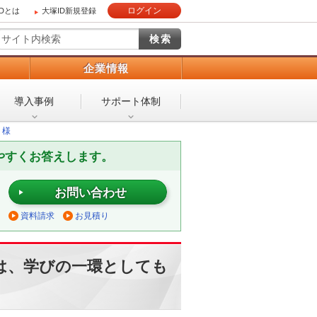
ログイン
IDとは
大塚ID新規登録
）
企業情報
導入事例
サポート体制
 様
やすくお答えします。
お問い合わせ
資料請求
お見積り
は、学びの一環としても