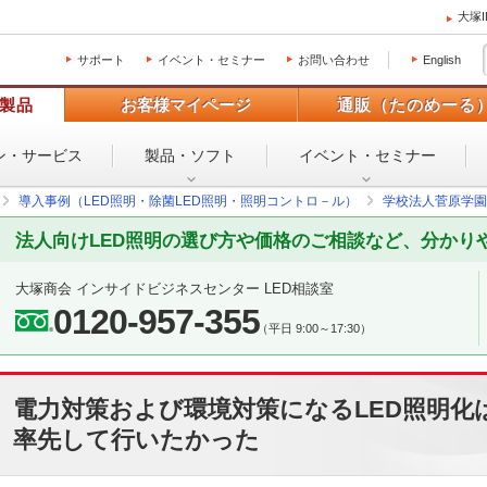
大塚
サポート
イベント・セミナー
お問い合わせ
English
製品
お客様マイページ
通販（たのめーる
ン・
サービス
製品・ソフト
イベント・
セミナー
導入事例（LED照明・除菌LED照明・照明コントロ－ル）
学校法人菅原学園
法人向けLED照明の選び方や価格のご相談など、分かり
大塚商会 インサイドビジネスセンター LED相談室
0120-957-355
（平日 9:00～17:30）
電力対策および環境対策になるLED照明化
率先して行いたかった