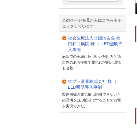
このページを見た人はこちらもチ
ェックしています
社会医療法人財団池友会 福
岡和白病院 様 ｜ LED照明導
入事例
病院での実績に紐づいた対応力と独
自性のある提案で電気代抑制と環境
も改善
東プラ産業株式会社 様 ｜
LED照明導入事例
製造機械の電気量は削減できないた
め照明をLED照明にすることで節電
を実現できた。