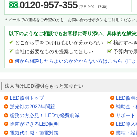
0120-957-355
（平日 9:00～17:30）
＊メールでの連絡をご希望の方も、お問い合わせボタンをご利用ください
以下のようなご相談でもお客様に寄り添い、具体的な解決
どこから手をつければよいか分からない
検討すべ
自社に必要なものを提案してほしい
予算内で
何から相談したらよいのか分からない方はこちら（IT
法人向けLED照明をもっと知りたい
LED照明トップ
LED照
蛍光灯の2027年問題
補助金・
総務の方必見！ LEDで経費削減
サポート
除菌ができるLED照明
LED導入
電気代削減・節電対策
業種・設