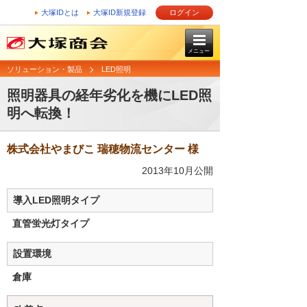
大塚IDとは
大塚ID新規登録
ログイン
メニュー
ソリューション・製品
LED照明
照明器具の経年劣化を機にLED照
明へ転換！
株式会社やまびこ 瑞穂物流センター 様
2013年10月公開
導入LED照明タイプ
直管蛍光灯タイプ
設置環境
倉庫