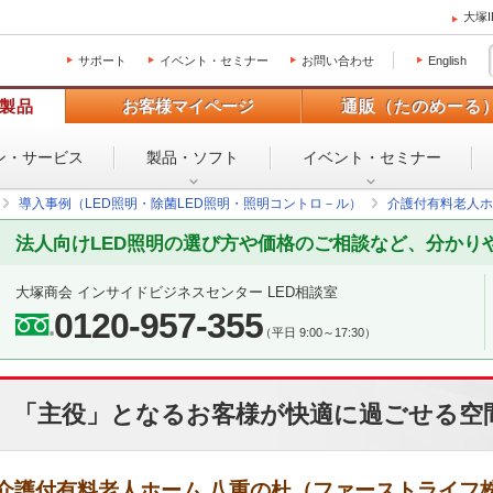
大塚
サポート
イベント・セミナー
お問い合わせ
English
製品
お客様マイページ
通販（たのめーる
ン・
サービス
製品・ソフト
イベント・
セミナー
導入事例（LED照明・除菌LED照明・照明コントロ－ル）
介護付有料老人ホ
法人向けLED照明の選び方や価格のご相談など、分かり
大塚商会 インサイドビジネスセンター LED相談室
0120-957-355
（平日 9:00～17:30）
「主役」となるお客様が快適に過ごせる空
介護付有料老人ホーム 八重の杜（ファーストライフ株