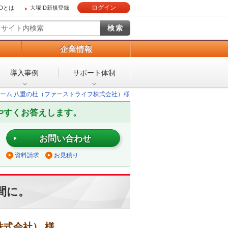
ログイン
IDとは
大塚ID新規登録
）
企業情報
導入事例
サポート体制
ーム 八重の杜（ファーストライフ株式会社）様
やすくお答えします。
お問い合わせ
資料請求
お見積り
間に。
式会社） 様