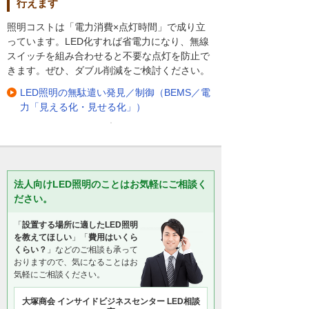
行えます
照明コストは「電力消費×点灯時間」で成り立
っています。LED化すれば省電力になり、無線
スイッチを組み合わせると不要な点灯を防止で
きます。ぜひ、ダブル削減をご検討ください。
LED照明の無駄遣い発見／制御（BEMS／電
力「見える化・見せる化」）
法人向けLED照明のことはお気軽にご相談く
ださい。
「
設置する場所に適したLED照明
を教えてほしい
」「
費用はいくら
くらい？
」などのご相談も承って
おりますので、気になることはお
気軽にご相談ください。
大塚商会 インサイドビジネスセンター LED相談