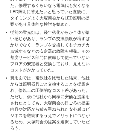
た。修理するくらいなら電気代も安くなる
LED照明に替えたいと思っていた直後に、
タイミングよく大塚商会からLED照明の提
案があり具体的な検討を始めた。
従前の蛍光灯は、経年劣化からか全体が暗
い感じがあり、ランプの交換頻度が増すば
かりでなく、ランプを交換してもチカチカ
点滅するなどの安定器の故障も頻発。その
都度サービス部門に依頼して使っていない
フロアの安定器と交換しており、見えない
コストがかかっていた。
費用面では、複数社を比較した結果、他社
からは照明器具ごと交換することを提案さ
れ、倍以上の圧倒的なコスト差があった。
ただし、仮に他社から同様に安価な提案を
されたとしても、大塚商会の日ごろの提案
内容や対応から積み重ねられた安心感はビ
ジネスを継続するうえでメリットにつなが
るため、大塚商会の提案を選択していただ
ろう。