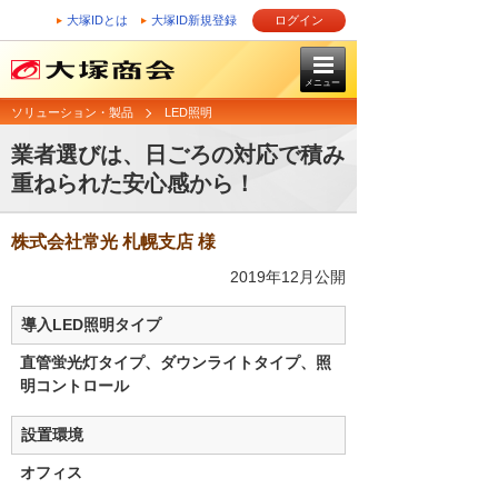
大塚IDとは
大塚ID新規登録
ログイン
メニュー
ソリューション・製品
LED照明
業者選びは、日ごろの対応で積み
重ねられた安心感から！
株式会社常光 札幌支店 様
2019年12月公開
導入LED照明タイプ
直管蛍光灯タイプ、ダウンライトタイプ、照
明コントロール
設置環境
オフィス