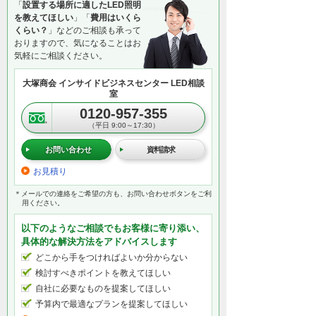
「
設置する場所に適したLED照明
を教えてほしい
」「
費用はいくら
くらい？
」などのご相談も承って
おりますので、気になることはお
気軽にご相談ください。
大塚商会 インサイドビジネスセンター LED相談
室
0120-957-355
（平日 9:00～17:30）
お問い合わせ
資料請求
お見積り
＊メールでの連絡をご希望の方も、お問い合わせボタンをご利
用ください。
以下のようなご相談でもお客様に寄り添い、
具体的な解決方法をアドバイスします
どこから手をつければよいか分からない
検討すべきポイントを教えてほしい
自社に必要なものを提案してほしい
予算内で最適なプランを提案してほしい