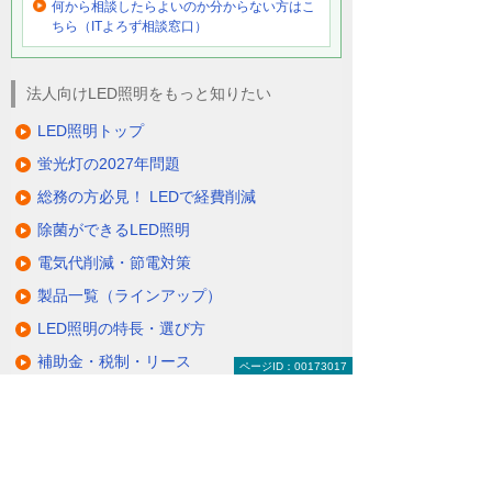
何から相談したらよいのか分からない方はこ
ちら（ITよろず相談窓口）
法人向けLED照明をもっと知りたい
LED照明トップ
蛍光灯の2027年問題
総務の方必見！ LEDで経費削減
除菌ができるLED照明
電気代削減・節電対策
製品一覧（ラインアップ）
LED照明の特長・選び方
補助金・税制・リース
ページID：00173017
サポート・大塚商会の取り組み
LED導入事例
業種・設置場所別LED照明