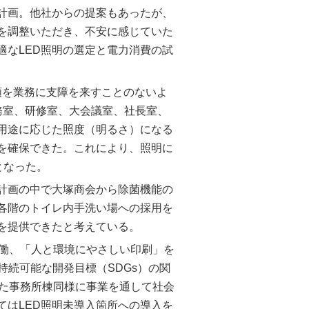
を計画。他社からの提案もあったが、
を調整いただき、不安に感じていた
適なLED照明の選定と電力消費の試
プ類を業務に支障を来すことのないよ
務室、研修室、大会議室、社長室、
用途に応じた照度（明るさ）になる
境を確保できた。これにより、照明に
となった。
化計画の中で大塚商会から除菌機能の
る各階のトイレ内手洗い場への採用を
を提供できたと考えている。
稼働、「人と環境にやさしい印刷」を
持続可能な開発目標（SDGs）の関
した事務所棟同様に事業を通して社会
てはLED照明未導入箇所への導入を