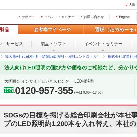
大塚
サポート
イベント・セミナー
お問い合わせ
English
製品
お客様マイページ
通販（たのめーる
ン・
サービス
製品・ソフト
イベント・
セミナー
導入事例（LED照明・除菌LED照明・照明コントロ－ル）
株式会社北星社 
法人向けLED照明の選び方や価格のご相談など、分かり
大塚商会 インサイドビジネスセンター LED相談室
0120-957-355
（平日 9:00～17:30）
SDGsの目標を掲げる総合印刷会社が本社
プのLED照明約1,200本を入れ替え、本社