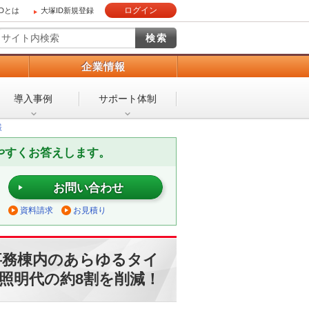
ログイン
IDとは
大塚ID新規登録
）
企業情報
導入事例
サポート体制
様
やすくお答えします。
お問い合わせ
資料請求
お見積り
事務棟内のあらゆるタイ
の照明代の約8割を削減！