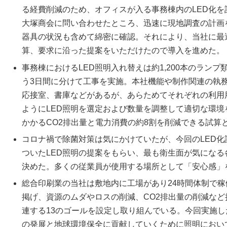
る経費削減のため、オフィスが入る事務棟内のLED化
大塚商会に問い合わせたところ、迅速に現地調査の計画
器具の状況も含めて綿密に確認。それにより、当社に最
算、要求に沿った提案をいただけたので導入を進めた。
事務棟におけるLED照明入れ替えは約1,200本のラン
う3日間に分けて工事を実施。本社機能や制作関連の執
応接室、書庫などがあるが、あらためてそれぞれの利用
ようにLED照明を選定および数量を調整して適切な環
かかるCO2排出量と電力消費の約8割を削減できる試算
コロナ禍で除菌対策は気にかけていたが、今回のLED
ついたLED照明の提案をもらい、最も衛生面が気にな
決めた。多くの従業員が使用する場所として「安心感」
総合印刷業の当社は敷地内に工場があり24時間体制で
掲げ、資源のムダやロスの削減、CO2排出量の削減など
連する13のゴールを設定し取り組んでいる。今回実施
の発展と地球環境保全に貢献していくために照明におい