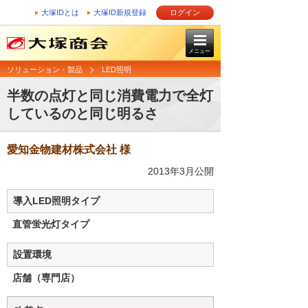
大塚IDとは
大塚ID新規登録
ログイン
メニュー
ソリューション・製品
LED照明
半数の点灯と同じ消費電力で全灯
しているのと同じ明るさ
愛知金物建材株式会社 様
2013年3月公開
導入LED照明タイプ
直管蛍光灯タイプ
設置環境
店舗（専門店）