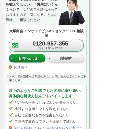
を教えてほしい
」「
費用はいくら
くらい？
」などのご相談も承って
おりますので、気になることはお
気軽にご相談ください。
大塚商会 インサイドビジネスセンター LED相談
室
0120-957-355
（平日 9:00～17:30）
お問い合わせ
資料請求
お見積り
＊メールでの連絡をご希望の方も、お問い合わせボタンをご利
用ください。
以下のようなご相談でもお客様に寄り添い、
具体的な解決方法をアドバイスします
どこから手をつければよいか分からない
検討すべきポイントを教えてほしい
自社に必要なものを提案してほしい
予算内で最適なプランを提案してほしい
何から相談したらよいのか分からない方はこ