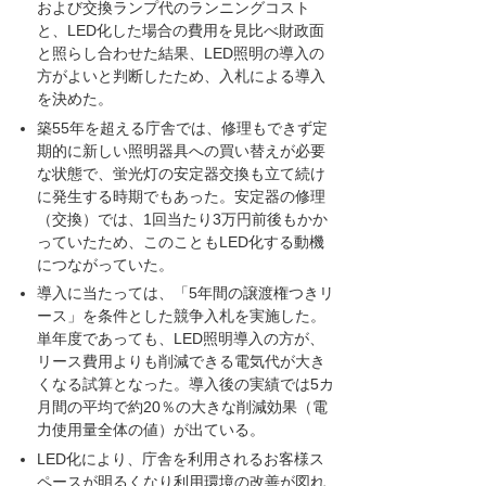
および交換ランプ代のランニングコスト
と、LED化した場合の費用を見比べ財政面
と照らし合わせた結果、LED照明の導入の
方がよいと判断したため、入札による導入
を決めた。
築55年を超える庁舎では、修理もできず定
期的に新しい照明器具への買い替えが必要
な状態で、蛍光灯の安定器交換も立て続け
に発生する時期でもあった。安定器の修理
（交換）では、1回当たり3万円前後もかか
っていたため、このこともLED化する動機
につながっていた。
導入に当たっては、「5年間の譲渡権つきリ
ース」を条件とした競争入札を実施した。
単年度であっても、LED照明導入の方が、
リース費用よりも削減できる電気代が大き
くなる試算となった。導入後の実績では5カ
月間の平均で約20％の大きな削減効果（電
力使用量全体の値）が出ている。
LED化により、庁舎を利用されるお客様ス
ペースが明るくなり利用環境の改善が図れ