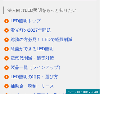
法人向けLED照明をもっと知りたい
LED照明トップ
蛍光灯の2027年問題
総務の方必見！ LEDで経費削減
除菌ができるLED照明
電気代削減・節電対策
製品一覧（ラインアップ）
LED照明の特長・選び方
補助金・税制・リース
ページID：00172840
サポート・大塚商会の取り組み
LED導入事例
業種・設置場所別LED照明
基礎知識・用語辞典
キャンペーン・イベント情報