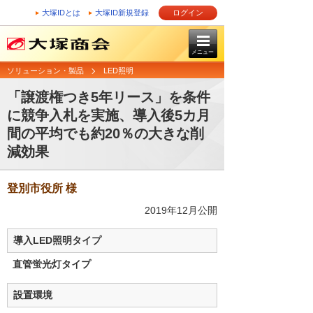
大塚IDとは
大塚ID新規登録
ログイン
メニュー
ソリューション・製品
LED照明
「譲渡権つき5年リース」を条件
に競争入札を実施、導入後5カ月
間の平均でも約20％の大きな削
減効果
登別市役所 様
2019年12月公開
導入LED照明タイプ
直管蛍光灯タイプ
設置環境