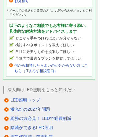
お見積り
＊メールでの連絡をご希望の方も、お問い合わせボタンをご利
用ください。
以下のようなご相談でもお客様に寄り添い、
具体的な解決方法をアドバイスします
どこから手をつければよいか分からない
検討すべきポイントを教えてほしい
自社に必要なものを提案してほしい
予算内で最適なプランを提案してほしい
何から相談したらよいのか分からない方はこ
ちら（ITよろず相談窓口）
法人向けLED照明をもっと知りたい
LED照明トップ
蛍光灯の2027年問題
総務の方必見！ LEDで経費削減
除菌ができるLED照明
電気代削減・節電対策