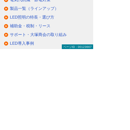
製品一覧（ラインアップ）
LED照明の特長・選び方
補助金・税制・リース
サポート・大塚商会の取り組み
LED導入事例
ページID：00123667
業種・設置場所別LED照明
基礎知識・用語辞典
キャンペーン・イベント情報
キャンペーン
関連するソリューション・製品
無駄と無理のない電力コスト対策
（BEMS／電力「見える化・見せる化」）