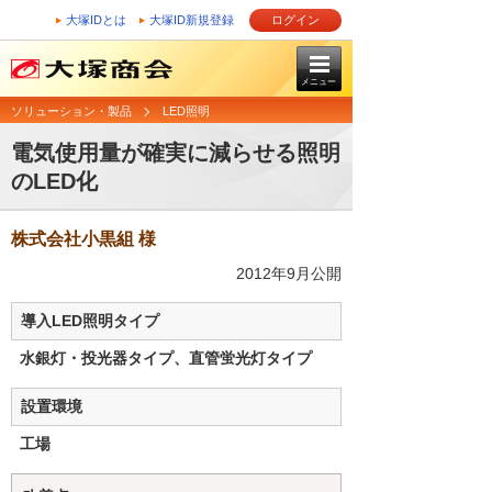
大塚IDとは
大塚ID新規登録
ログイン
メニュー
ソリューション・製品
LED照明
電気使用量が確実に減らせる照明
のLED化
株式会社小黒組 様
2012年9月公開
導入LED照明タイプ
水銀灯・投光器タイプ、直管蛍光灯タイプ
設置環境
工場