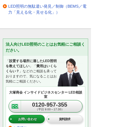
LED照明の無駄遣い発見／制御（BEMS／電
力「見える化・見せる化」）
法人向けLED照明のことはお気軽にご相談く
ださい。
「
設置する場所に適したLED照明
を教えてほしい
」「
費用はいくら
くらい？
」などのご相談も承って
おりますので、気になることはお
気軽にご相談ください。
大塚商会 インサイドビジネスセンター LED相談
室
0120-957-355
（平日 9:00～17:30）
お問い合わせ
資料請求