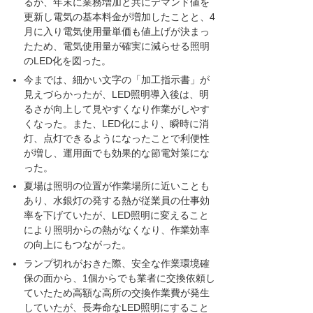
るが、年末に業務増加と共にデマンド値を
更新し電気の基本料金が増加したことと、4
月に入り電気使用量単価も値上げが決まっ
たため、電気使用量が確実に減らせる照明
のLED化を図った。
今までは、細かい文字の「加工指示書」が
見えづらかったが、LED照明導入後は、明
るさが向上して見やすくなり作業がしやす
くなった。また、LED化により、瞬時に消
灯、点灯できるようになったことで利便性
が増し、運用面でも効果的な節電対策にな
った。
夏場は照明の位置が作業場所に近いことも
あり、水銀灯の発する熱が従業員の仕事効
率を下げていたが、LED照明に変えること
により照明からの熱がなくなり、作業効率
の向上にもつながった。
ランプ切れがおきた際、安全な作業環境確
保の面から、1個からでも業者に交換依頼し
ていたため高額な高所の交換作業費が発生
していたが、長寿命なLED照明にすること