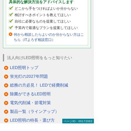
具体的な解決方法をアドバイスします
どこから手をつければよいか分からない
検討すべきポイントを教えてほしい
自社に必要なものを提案してほしい
予算内で最適なプランを提案してほしい
何から相談したらよいのか分からない方はこ
ちら（ITよろず相談窓口）
法人向けLED照明をもっと知りたい
LED照明トップ
蛍光灯の2027年問題
総務の方必見！ LEDで経費削減
除菌ができるLED照明
電気代削減・節電対策
製品一覧（ラインアップ）
LED照明の特長・選び方
ページID：00172063
補助金・税制・リース