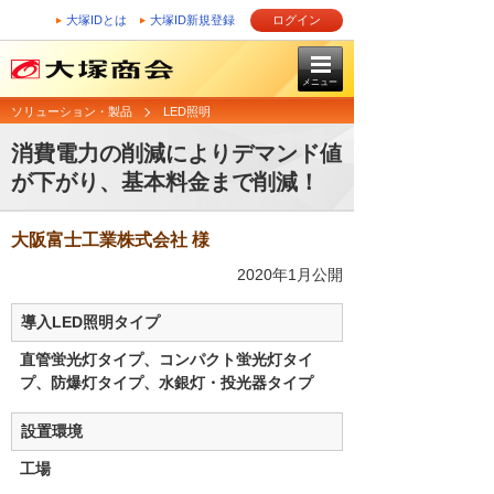
大塚IDとは
大塚ID新規登録
ログイン
メニュー
ソリューション・製品
LED照明
消費電力の削減によりデマンド値
が下がり、基本料金まで削減！
大阪富士工業株式会社 様
2020年1月公開
導入LED照明タイプ
直管蛍光灯タイプ、コンパクト蛍光灯タイ
プ、防爆灯タイプ、水銀灯・投光器タイプ
設置環境
工場