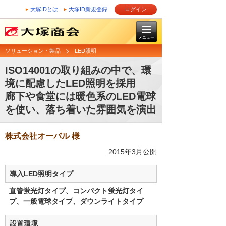
大塚IDとは
大塚ID新規登録
ログイン
メニュー
ソリューション・製品
LED照明
ISO14001の取り組みの中で、環
境に配慮したLED照明を採用
廊下や食堂には暖色系のLED電球
を使い、落ち着いた雰囲気を演出
株式会社オーバル 様
2015年3月公開
導入LED照明タイプ
直管蛍光灯タイプ、コンパクト蛍光灯タイ
プ、一般電球タイプ、ダウンライトタイプ
設置環境