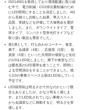
ISO14001を取得しており環境配慮に取り組
む中で、電力削減・CO2排出量削減のため
にLED照明にすることを決定しました。4社
から見積りし比較した結果、導入コスト、
品質、実績などを評価して大塚商会を選択
しました。また、ダウンライトタイプ、電
球タイプ、コンパクト型蛍光灯タイプなど
取り扱い製品も豊富でした。
第1弾として、打ち合わせコーナー、食堂、
廊下、会議室（4室）、応接室（5室）、役
員室（5室）といった共用部や個室など全社
の1/3をLED化しました。廊下や食堂などに
は暖色系のLED電球を使うことで、照明に
よる空間演出をすることができました。残
り2/3の事務スペースも順次LED化していく
予定です。
LED採用前は明るさが十分なのかという懸
念もありましたが、かなり明るく感じま
す。まだLED化されていない事務スペース
から会議室などに移動すると、明るさを実
感します。