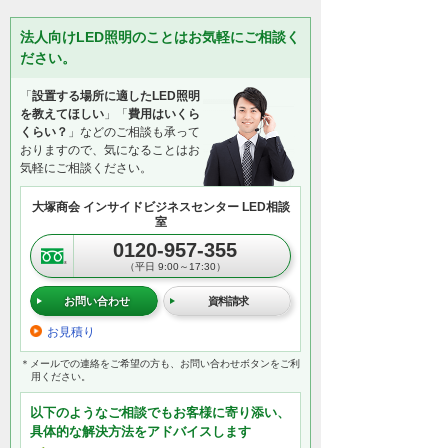
法人向けLED照明のことはお気軽にご相談く
ださい。
「
設置する場所に適したLED照明
を教えてほしい
」「
費用はいくら
くらい？
」などのご相談も承って
おりますので、気になることはお
気軽にご相談ください。
大塚商会 インサイドビジネスセンター LED相談
室
0120-957-355
（平日 9:00～17:30）
お問い合わせ
資料請求
お見積り
＊メールでの連絡をご希望の方も、お問い合わせボタンをご利
用ください。
以下のようなご相談でもお客様に寄り添い、
具体的な解決方法をアドバイスします