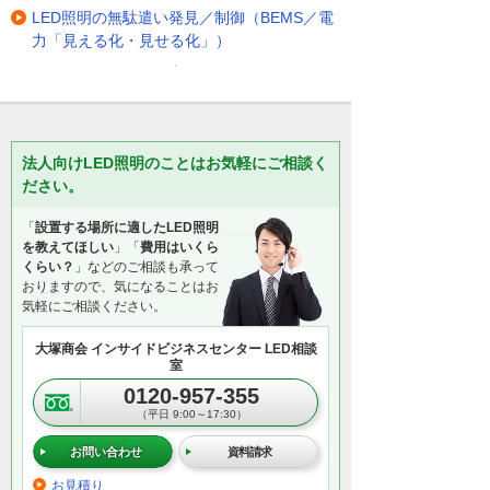
LED照明の無駄遣い発見／制御（BEMS／電
力「見える化・見せる化」）
法人向けLED照明のことはお気軽にご相談く
ださい。
「
設置する場所に適したLED照明
を教えてほしい
」「
費用はいくら
くらい？
」などのご相談も承って
おりますので、気になることはお
気軽にご相談ください。
大塚商会 インサイドビジネスセンター LED相談
室
0120-957-355
（平日 9:00～17:30）
お問い合わせ
資料請求
お見積り