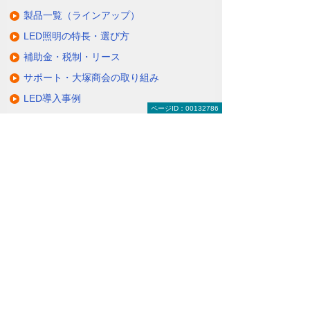
製品一覧（ラインアップ）
LED照明の特長・選び方
補助金・税制・リース
サポート・大塚商会の取り組み
LED導入事例
ページID：00132786
業種・設置場所別LED照明
基礎知識・用語辞典
キャンペーン・イベント情報
キャンペーン
関連するソリューション・製品
無駄と無理のない電力コスト対策
（BEMS／電力「見える化・見せる化」）