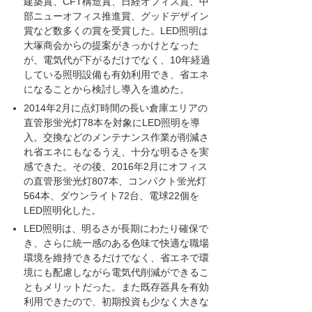
建築賞、CFT構造賞、日経オフィス賞、中
部ニューオフィス推進賞、グッドデザイン
賞など数多くの賞を受賞した。LED照明は
大塚商会からの提案がきっかけとなった
が、電気代が下がるだけでなく、10年経過
している照明設備も有効利用でき、省エネ
になることから検討し導入を進めた。
2014年2月に点灯時間の長い倉庫エリアの
直管形蛍光灯78本を対象にLED照明を導
入。交換などのメンテナンス作業が削減さ
れ省エネにもなるうえ、十分な明るさを実
感できた。その後、2016年2月にオフィス
の直管形蛍光灯807本、コンパクト蛍光灯
564本、ダウンライト72台、電球22個を
LED照明化した。
LED照明は、明るさが長期にわたり確保で
き、さらに統一感のある色味で快適な職場
環境を維持できるだけでなく、省エネで環
境にも配慮しながら電気代削減ができるこ
ともメリットだった。また既存器具を有効
利用できたので、初期投資も少なく大きな