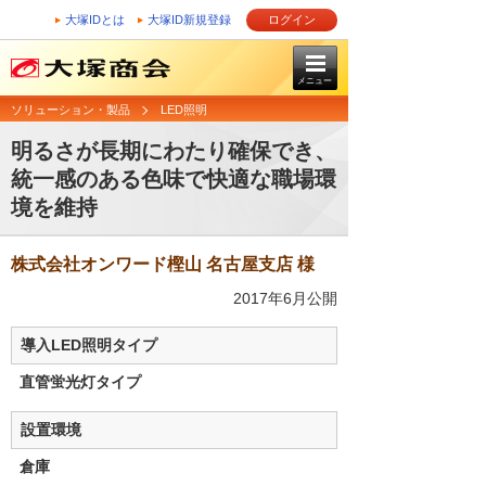
大塚IDとは
大塚ID新規登録
ログイン
メニュー
ソリューション・製品
LED照明
明るさが長期にわたり確保でき、
統一感のある色味で快適な職場環
境を維持
株式会社オンワード樫山 名古屋支店 様
2017年6月公開
導入LED照明タイプ
直管蛍光灯タイプ
設置環境
倉庫