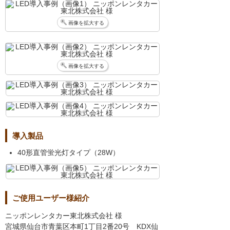
画像を拡大する
画像を拡大する
導入製品
40形直管蛍光灯タイプ（28W）
ご使用ユーザー様紹介
ニッポンレンタカー東北株式会社 様
宮城県仙台市青葉区本町1丁目2番20号 KDX仙