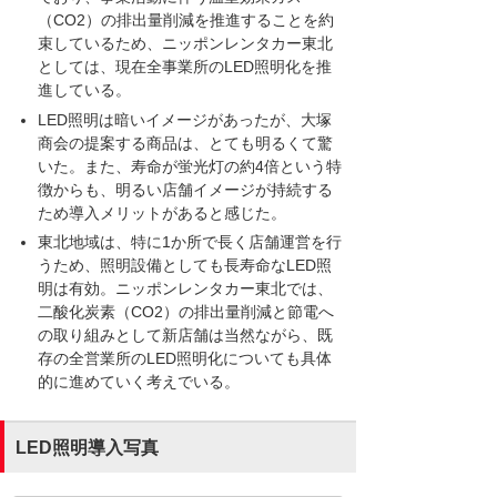
（CO2）の排出量削減を推進することを約
束しているため、ニッポンレンタカー東北
としては、現在全事業所のLED照明化を推
進している。
LED照明は暗いイメージがあったが、大塚
商会の提案する商品は、とても明るくて驚
いた。また、寿命が蛍光灯の約4倍という特
徴からも、明るい店舗イメージが持続する
ため導入メリットがあると感じた。
東北地域は、特に1か所で長く店舗運営を行
うため、照明設備としても長寿命なLED照
明は有効。ニッポンレンタカー東北では、
二酸化炭素（CO2）の排出量削減と節電へ
の取り組みとして新店舗は当然ながら、既
存の全営業所のLED照明化についても具体
的に進めていく考えでいる。
LED照明導入写真