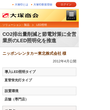
大塚IDとは
大塚ID新規登録
ログイン
メニュー
ソリューション・製品
LED照明
CO2排出量削減と節電対策に全営
業所のLED照明化を推進
ニッポンレンタカー東北株式会社 様
2012年4月公開
導入LED照明タイプ
直管蛍光灯タイプ
設置環境
店舗（専門店）