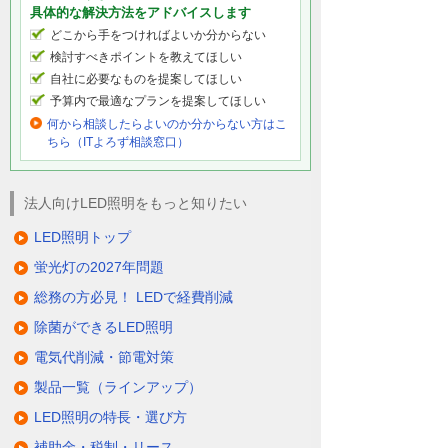
具体的な解決方法をアドバイスします
どこから手をつければよいか分からない
検討すべきポイントを教えてほしい
自社に必要なものを提案してほしい
予算内で最適なプランを提案してほしい
何から相談したらよいのか分からない方はこ
ちら（ITよろず相談窓口）
法人向けLED照明をもっと知りたい
LED照明トップ
蛍光灯の2027年問題
総務の方必見！ LEDで経費削減
除菌ができるLED照明
電気代削減・節電対策
製品一覧（ラインアップ）
LED照明の特長・選び方
補助金・税制・リース