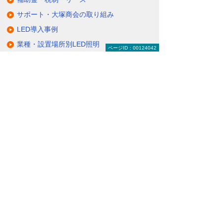
サポート・大塚商会の取り組み
LED導入事例
業種・設置場所別LED照明
ページID：00124042
基礎知識・用語辞典
キャンペーン・イベント情報
キャンペーン
関連するソリューション・製品
無駄と無理のない電力コスト対策
（BEMS／電力「見える化・見せる化」）
ナビゲーションメニュー
LED照明