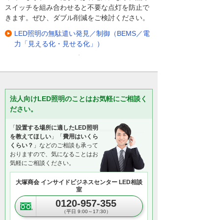
スイッチを組み合わせると不要な点灯を防止で
きます。ぜひ、ダブル削減をご検討ください。
LED照明の無駄遣い発見／制御（BEMS／電
力「見える化・見せる化」）
法人向けLED照明のことはお気軽にご相談く
ださい。
「
設置する場所に適したLED照明
を教えてほしい
」「
費用はいくら
くらい？
」などのご相談も承って
おりますので、気になることはお
気軽にご相談ください。
大塚商会 インサイドビジネスセンター LED相談
室
0120-957-355
（平日 9:00～17:30）