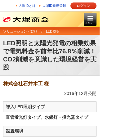
大塚IDとは
大塚ID新規登録
ログイン
メニュー
ソリューション・製品
LED照明
LED照明と太陽光発電の相乗効果
で電気料金を前年比76.8％削減！
CO2削減を意識した環境経営を実
践
株式会社石井木工 様
2016年12月公開
導入LED照明タイプ
直管蛍光灯タイプ、水銀灯・投光器タイプ
設置環境