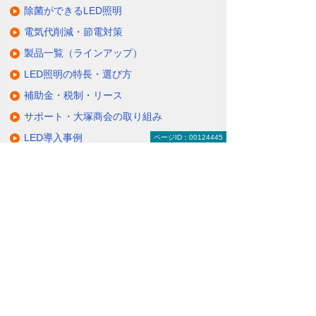
除菌ができるLED照明
電気代削減・節電対策
製品一覧（ラインアップ）
LED照明の特長・選び方
補助金・税制・リース
サポート・大塚商会の取り組み
LED導入事例
ページID：00124445
業種・設置場所別LED照明
基礎知識・用語辞典
キャンペーン・イベント情報
キャンペーン
関連するソリューション・製品