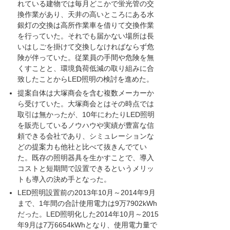
れている建物では毎月どこかで蛍光管の交
換作業があり、天井の高いところにある水
銀灯の交換は高所作業車を借りて交換作業
を行っていた。それでも届かない場所は長
いはしごを掛けて交換しなければならず危
険が伴っていた。従業員の手間や危険を無
くすことと、環境負荷低減の取り組みに合
致したことからLED照明の検討を進めた。
提案自体は大塚商会を含む複数メーカーか
ら受けていた。大塚商会とはその時点では
取引は無かったが、10年にわたりLED照明
を販売しているノウハウや実績が豊富な信
頼できる会社であり、シミュレーションな
どの提案力も他社と比べて抜きんでてい
た。既存の照明器具を生かすことで、導入
コストと短期間で設置できるというメリッ
トも導入の決め手となった。
LED照明設置前の2013年10月～2014年9月
まで、1年間の合計使用電力は9万7902kWh
だった。LED照明化した2014年10月～2015
年9月は7万6654kWhとなり、使用電力量で