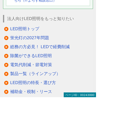
ちら（ITよろず相談窓口）
法人向けLED照明をもっと知りたい
LED照明トップ
蛍光灯の2027年問題
総務の方必見！ LEDで経費削減
除菌ができるLED照明
電気代削減・節電対策
製品一覧（ラインアップ）
LED照明の特長・選び方
補助金・税制・リース
ページID：00243990
サポート・大塚商会の取り組み
LED導入事例
業種・設置場所別LED照明
基礎知識・用語辞典