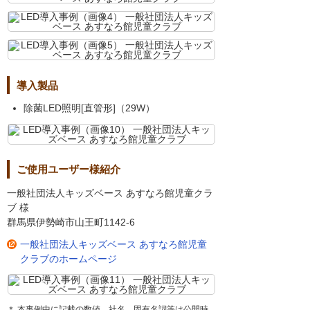
導入製品
除菌LED照明[直管形]（29W）
ご使用ユーザー様紹介
一般社団法人キッズベース あすなろ館児童クラ
ブ 様
群馬県伊勢崎市山王町1142-6
一般社団法人キッズベース あすなろ館児童
クラブのホームページ
＊ 本事例中に記載の数値、社名、固有名詞等は公開時