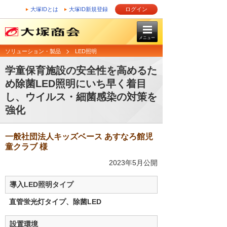
大塚IDとは
大塚ID新規登録
ログイン
メニュー
ソリューション・製品
LED照明
学童保育施設の安全性を高めるた
め除菌LED照明にいち早く着目
し、ウイルス・細菌感染の対策を
強化
一般社団法人キッズベース あすなろ館児
童クラブ 様
2023年5月公開
導入LED照明タイプ
直管蛍光灯タイプ、除菌LED
設置環境