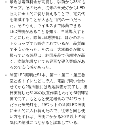
最近は電気料金が高騰し、以前から35％も
アップ。そのため、従来の蛍光灯からLED
照明に全面的に切り替えることで、電気代
を削減することが大きな目的の一つだっ
た。そのうえ、ウイルスまで除菌できる
LED照明があることを知り、早速導入する
ことにした。除菌LED照明は、ほかのネッ
トショップでも販売されているが、品質面
で不安があった。その点、大塚商会が取り
扱っている製品は、純国産品で信頼性が高
く、病院施設などでも豊富な導入実績があ
るので安心感があった。
除菌LED照明は51本、第一・第二・第三教
室と各トイレなどに導入。電話で問い合わ
せてから2週間後には現地調査が完了し、後
日実施した51本の設置作業もわずか3時間程
度で完了。もともと安定器含みで42ワット
だった蛍光灯を、29ワットの除菌LED照明
に全面的に入れ替えたので、従来と同じ使
い方をすれば、照明にかかる30％以上の電
気代の削減につながると試算している。