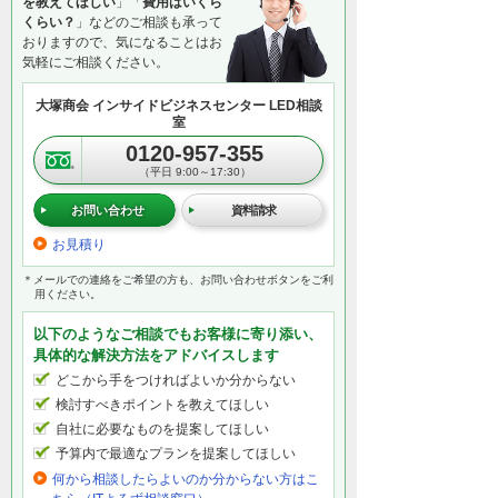
を教えてほしい
」「
費用はいくら
くらい？
」などのご相談も承って
おりますので、気になることはお
気軽にご相談ください。
大塚商会 インサイドビジネスセンター LED相談
室
0120-957-355
（平日 9:00～17:30）
お問い合わせ
資料請求
お見積り
＊メールでの連絡をご希望の方も、お問い合わせボタンをご利
用ください。
以下のようなご相談でもお客様に寄り添い、
具体的な解決方法をアドバイスします
どこから手をつければよいか分からない
検討すべきポイントを教えてほしい
自社に必要なものを提案してほしい
予算内で最適なプランを提案してほしい
何から相談したらよいのか分からない方はこ