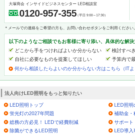
大塚商会 インサイドビジネスセンター LED相談室
0120-957-355
（平日 9:00～17:30）
＊メールでの連絡をご希望の方も、お問い合わせボタンをご利用ください
以下のようなご相談でもお客様に寄り添い、具体的な解決
どこから手をつければよいか分からない
検討すべ
自社に必要なものを提案してほしい
予算内で
何から相談したらよいのか分からない方はこちら（IT
法人向けLED照明をもっと知りたい
LED照明トップ
LED照
蛍光灯の2027年問題
補助金・
総務の方必見！ LEDで経費削減
サポート
除菌ができるLED照明
LED導入