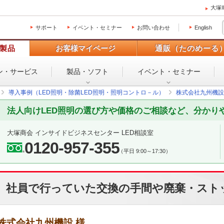
大塚
サポート
イベント・セミナー
お問い合わせ
English
製品
お客様マイページ
通販（たのめーる
ン・
サービス
製品・ソフト
イベント・
セミナー
導入事例（LED照明・除菌LED照明・照明コントロ－ル）
株式会社九州機設
法人向けLED照明の選び方や価格のご相談など、分かり
大塚商会 インサイドビジネスセンター LED相談室
0120-957-355
（平日 9:00～17:30）
社員で行っていた交換の手間や廃棄・スト
株式会社九州機設 様