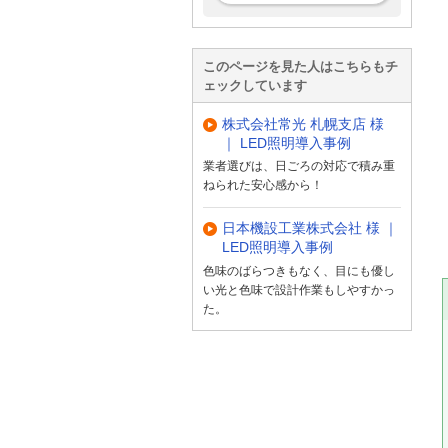
このページを見た人はこちらもチ
ェックしています
株式会社常光 札幌支店 様
｜ LED照明導入事例
業者選びは、日ごろの対応で積み重
ねられた安心感から！
日本機設工業株式会社 様 ｜
LED照明導入事例
色味のばらつきもなく、目にも優し
い光と色味で設計作業もしやすかっ
た。