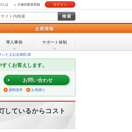
ログイン
IDとは
大塚ID新規登録
）
企業情報
導入事例
サポート体制
さいたま記念病院 様
やすくお答えします。
お問い合わせ
資料請求
お見積り
灯しているからコスト