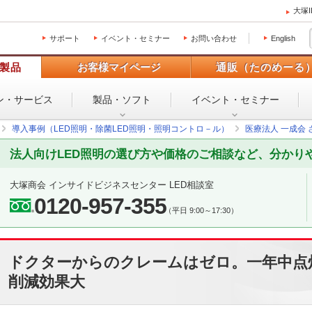
大塚
サポート
イベント・セミナー
お問い合わせ
English
製品
お客様マイページ
通販（たのめーる
ン・
サービス
製品・ソフト
イベント・
セミナー
導入事例（LED照明・除菌LED照明・照明コントロ－ル）
医療法人 一成会 
法人向けLED照明の選び方や価格のご相談など、分かり
大塚商会 インサイドビジネスセンター LED相談室
0120-957-355
（平日 9:00～17:30）
ドクターからのクレームはゼロ。一年中点
削減効果大