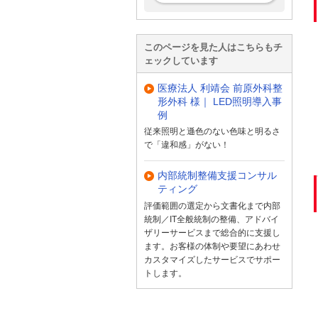
このページを見た人はこちらもチ
ェックしています
医療法人 利靖会 前原外科整
形外科 様｜ LED照明導入事
例
従来照明と遜色のない色味と明るさ
で「違和感」がない！
内部統制整備支援コンサル
ティング
評価範囲の選定から文書化まで内部
統制／IT全般統制の整備、アドバイ
ザリーサービスまで総合的に支援し
ます。お客様の体制や要望にあわせ
カスタマイズしたサービスでサポー
トします。