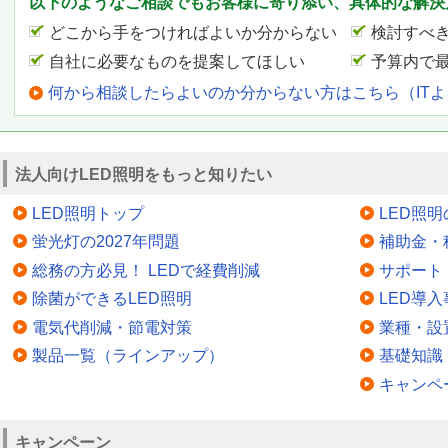
以下のようなご相談でもお客様に寄り添い、具体的な解決
どこから手をつければよいか分からない
検討すべ
自社に必要なものを提案してほしい
予算内で
何から相談したらよいのか分からない方はこちら（IT
法人向けLED照明をもっと知りたい
LED照明トップ
LED照
蛍光灯の2027年問題
補助金・
総務の方必見！ LEDで経費削減
サポート
除菌ができるLED照明
LED導入
電気代削減・節電対策
業種・設
製品一覧（ラインアップ）
基礎知識
キャンペ
キャンペーン