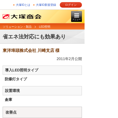
大塚IDとは
大塚ID新規登録
ログイン
メニュー
ソリューション・製品
LED照明
省エネ法対応にも効果あり
東洋埠頭株式会社 川崎支店 様
2011年2月公開
導入LED照明タイプ
防爆灯タイプ
設置環境
倉庫
改善点