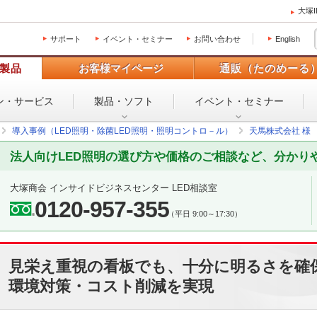
大塚
サポート
イベント・セミナー
お問い合わせ
English
製品
お客様マイページ
通販（たのめーる
ン・
サービス
製品・ソフト
イベント・
セミナー
導入事例（LED照明・除菌LED照明・照明コントロ－ル）
天馬株式会社 様
法人向けLED照明の選び方や価格のご相談など、分かり
大塚商会 インサイドビジネスセンター LED相談室
0120-957-355
（平日 9:00～17:30）
見栄え重視の看板でも、十分に明るさを確
環境対策・コスト削減を実現