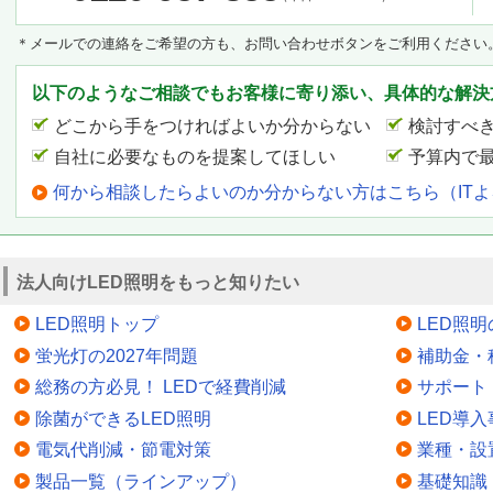
＊メールでの連絡をご希望の方も、お問い合わせボタンをご利用ください
以下のようなご相談でもお客様に寄り添い、具体的な解決
どこから手をつければよいか分からない
検討すべ
自社に必要なものを提案してほしい
予算内で
何から相談したらよいのか分からない方はこちら（IT
法人向けLED照明をもっと知りたい
LED照明トップ
LED照
蛍光灯の2027年問題
補助金・
総務の方必見！ LEDで経費削減
サポート
除菌ができるLED照明
LED導入
電気代削減・節電対策
業種・設
製品一覧（ラインアップ）
基礎知識