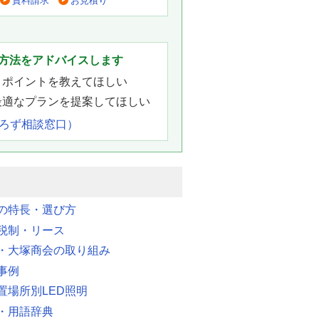
資料請求
お見積り
。
方法をアドバイスします
きポイントを教えてほしい
最適なプランを提案してほしい
よろず相談窓口）
明の特長・選び方
税制・リース
・大塚商会の取り組み
事例
置場所別LED照明
・用語辞典