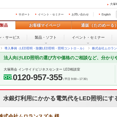
大塚
サポート
イベント・セミナー
お問い合わせ
English
製品
お客様マイページ
通販（たのめーる
ン・
サービス
製品・ソフト
イベント・
セミナー
導入事例（LED照明・除菌LED照明・照明コントロ－ル）
株式会社ムロラン
法人向けLED照明の選び方や価格のご相談など、分かり
大塚商会 インサイドビジネスセンター LED相談室
0120-957-355
（平日 9:00～17:30）
水銀灯利用にかかる電気代をLED照明にす
株式会社ムロランスズキ 様