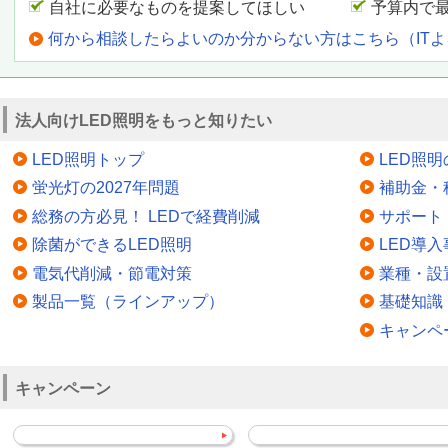
自社に必要なものを提案してほしい
予算内で
何から相談したらよいのか分からない方はこちら（IT
法人向けLED照明をもっと知りたい
LED照明トップ
LED照
蛍光灯の2027年問題
補助金・
総務の方必見！ LEDで経費削減
サポート
除菌ができるLED照明
LED導入
電気代削減・節電対策
業種・設
製品一覧（ラインアップ）
基礎知識
キャンペ
キャンペーン