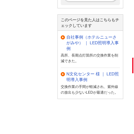
このページを見た人はこちらもチ
ェックしています
自社事例（ホテルニューさ
がみや） ｜ LED照明導入事
例
高所、長期点灯箇所の交換作業を削
減できた。
N文化センター 様 ｜ LED照
明導入事例
交換作業の手間が軽減され、紫外線
の放出も少ないLEDが最適だった。