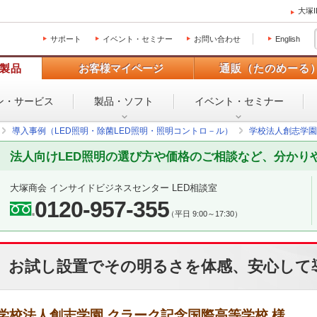
大塚
サポート
イベント・セミナー
お問い合わせ
English
製品
お客様マイページ
通販（たのめーる
ン・
サービス
製品・ソフト
イベント・
セミナー
導入事例（LED照明・除菌LED照明・照明コントロ－ル）
学校法人創志学園
法人向けLED照明の選び方や価格のご相談など、分かり
大塚商会 インサイドビジネスセンター LED相談室
0120-957-355
（平日 9:00～17:30）
お試し設置でその明るさを体感、安心して
学校法人創志学園 クラーク記念国際高等学校 様