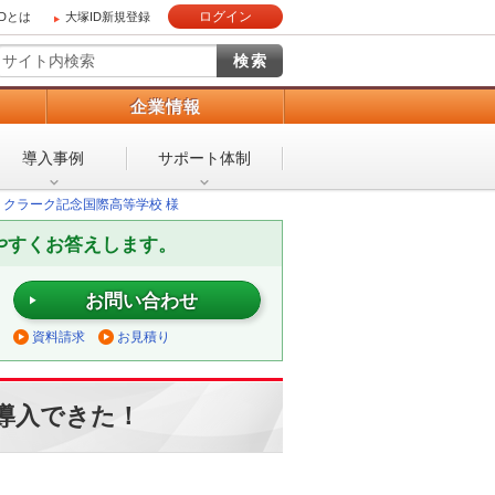
ログイン
IDとは
大塚ID新規登録
）
企業情報
導入事例
サポート体制
 クラーク記念国際高等学校 様
やすくお答えします。
お問い合わせ
資料請求
お見積り
導入できた！