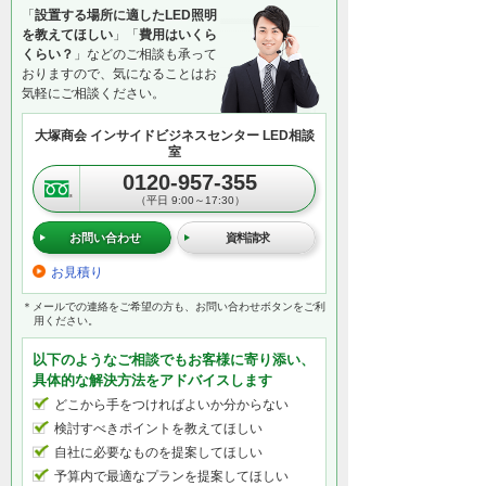
「
設置する場所に適したLED照明
を教えてほしい
」「
費用はいくら
くらい？
」などのご相談も承って
おりますので、気になることはお
気軽にご相談ください。
大塚商会 インサイドビジネスセンター LED相談
室
0120-957-355
（平日 9:00～17:30）
お問い合わせ
資料請求
お見積り
＊メールでの連絡をご希望の方も、お問い合わせボタンをご利
用ください。
以下のようなご相談でもお客様に寄り添い、
具体的な解決方法をアドバイスします
どこから手をつければよいか分からない
検討すべきポイントを教えてほしい
自社に必要なものを提案してほしい
予算内で最適なプランを提案してほしい