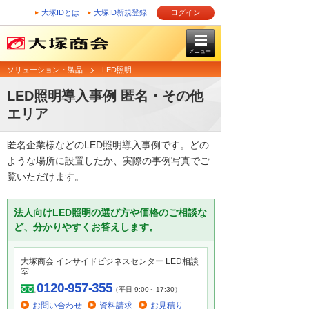
大塚IDとは
大塚ID新規登録
ログイン
メニュー
ソリューション・製品
LED照明
LED照明導入事例 匿名・その他
エリア
匿名企業様などのLED照明導入事例です。どの
ような場所に設置したか、実際の事例写真でご
覧いただけます。
法人向けLED照明の選び方や価格のご相談な
ど、分かりやすくお答えします。
大塚商会 インサイドビジネスセンター LED相談
室
0120-957-355
（平日 9:00～17:30）
お問い合わせ
資料請求
お見積り