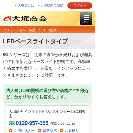
大塚IDとは
大塚ID新規登録
ログイン
メニュー
ソリューション・製品
LED照明
LEDベースライトタイプ
IBLシリーズは、従来の直管形蛍光灯および器具
に代わる新たなベースライト照明です。高効率
と省エネを実現し、豊富なラインアップによっ
てさまざまにシーンに対応します。
法人向けLED照明の選び方や価格のご相談な
ど、分かりやすくお答えします。
大塚商会 インサイドビジネスセンター LED相談
室
0120-957-355
（平日 9:00～17:30）
お問い合わせ
資料請求
お見積り