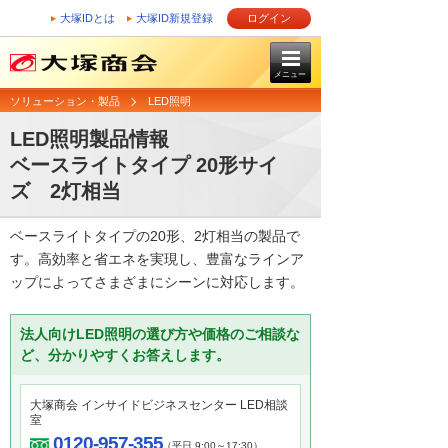
大塚IDとは
大塚ID新規登録
ログイン
メニュー
ソリューション・製品
LED照明
LED照明製品情報
ベースライトタイプ 20形サイ
ズ 2灯相当
ベースライトタイプの20形、2灯相当の製品で
す。高効率と省エネを実現し、豊富なラインア
ップによってさまざまにシーンに対応します。
法人向けLED照明の選び方や価格のご相談な
ど、分かりやすくお答えします。
大塚商会 インサイドビジネスセンター LED相談
室
0120-957-355
（平日 9:00～17:30）