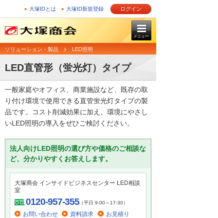
大塚IDとは
大塚ID新規登録
ログイン
メニュー
ソリューション・製品
LED照明
LED直管形（蛍光灯）タイプ
一般家庭やオフィス、商業施設など、既存の取
り付け環境で使用できる直管蛍光灯タイプの製
品です。コスト削減効果に加え、環境にやさし
いLED照明の導入をぜひご検討ください。
法人向けLED照明の選び方や価格のご相談な
ど、分かりやすくお答えします。
大塚商会 インサイドビジネスセンター LED相談
室
0120-957-355
（平日 9:00～17:30）
お問い合わせ
資料請求
お見積り