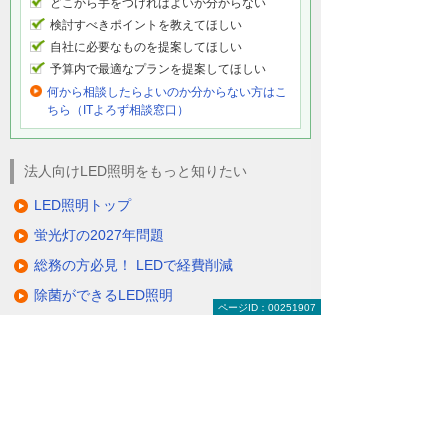
どこから手をつければよいか分からない
検討すべきポイントを教えてほしい
自社に必要なものを提案してほしい
予算内で最適なプランを提案してほしい
何から相談したらよいのか分からない方はこ
ちら（ITよろず相談窓口）
法人向けLED照明をもっと知りたい
LED照明トップ
蛍光灯の2027年問題
総務の方必見！ LEDで経費削減
除菌ができるLED照明
ページID：00251907
電気代削減・節電対策
製品一覧（ラインアップ）
LED照明の特長・選び方
補助金・税制・リース
サポート・大塚商会の取り組み