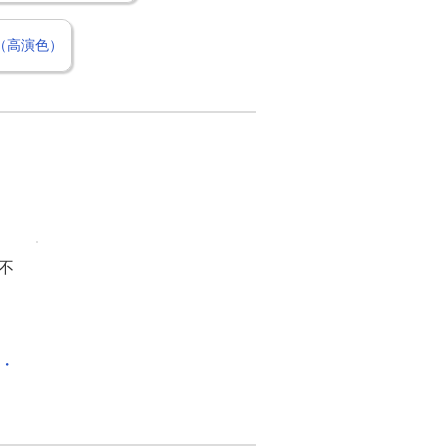
形（高演色）
不
化・