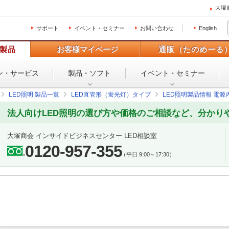
大塚
サポート
イベント・セミナー
お問い合わせ
English
製品
お客様マイページ
通販（たのめーる
ン・
サービス
製品・ソフト
イベント・
セミナー
LED照明 製品一覧
LED直管形（蛍光灯）タイプ
LED照明製品情報 電源
法人向けLED照明の選び方や価格のご相談など、分かり
大塚商会 インサイドビジネスセンター LED相談室
0120-957-355
（平日 9:00～17:30）