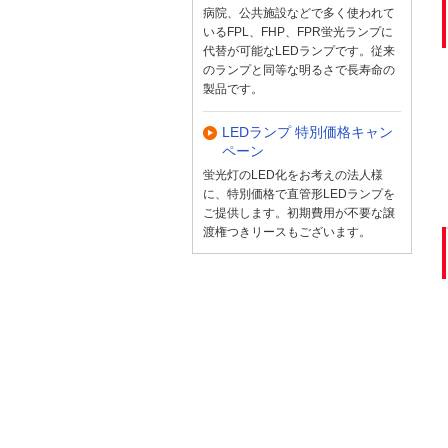
病院、公共施設などで多く使われて
いるFPL、FHP、FPR蛍光ランプに
代替が可能なLEDランプです。従来
のランプと同等な明るさで長寿命の
製品です。
LEDランプ 特別価格キャン
ペーン
蛍光灯のLED化をお考えの法人様
に、特別価格で直管形LEDランプを
ご提供します。初期費用が不要な譲
渡権つきリースもございます。