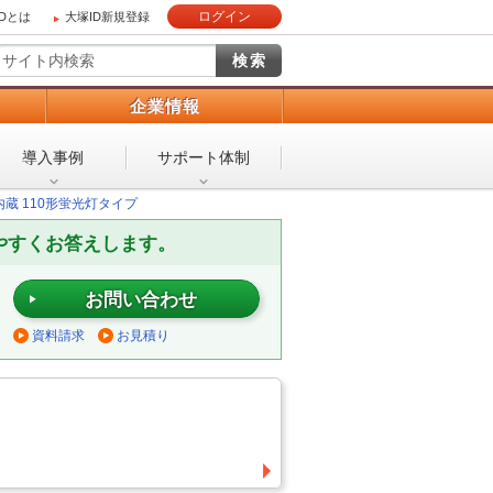
ログイン
IDとは
大塚ID新規登録
）
企業情報
導入事例
サポート体制
内蔵 110形蛍光灯タイプ
やすくお答えします。
お問い合わせ
資料請求
お見積り