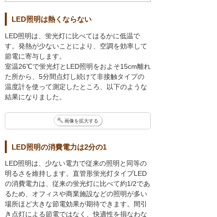
LED照明は熱くならない
LED照明は、蛍光灯に比べてはるかに低温で
す。発熱が少ないことにより、空調を効率して
節電に寄与します。
室温26℃で蛍光灯とLED照明をおよそ15cm離れ
た所から、5分間点灯し続けて非接触タイプの
温度計を使って測定したところ、以下のような
結果になりました。
画像を拡大する
LED照明の消費電力は2分の1
LED照明は、少ない電力で従来の照明と同等の
明るさを維持します。直管形蛍光灯タイプLED
の消費電力は、従来の蛍光灯に比べて約1/2であ
るため、オフィスや商業施設などの照明が多い
場所ほど大きな節電効果が期待できます。間引
き点灯による節電ではなく、快適性を損なわな