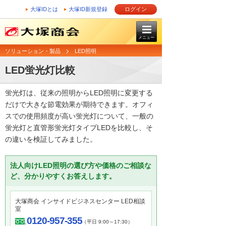
大塚IDとは
大塚ID新規登録
ログイン
メニュー
ソリューション・製品
LED照明
LED蛍光灯比較
蛍光灯は、従来の照明からLED照明に変更する
だけで大きな節電効果が期待できます。オフィ
スでの使用頻度が高い蛍光灯について、一般の
蛍光灯と直管形蛍光灯タイプLEDを比較し、そ
の違いを検証してみました。
法人向けLED照明の選び方や価格のご相談な
ど、分かりやすくお答えします。
大塚商会 インサイドビジネスセンター LED相談
室
0120-957-355
（平日 9:00～17:30）