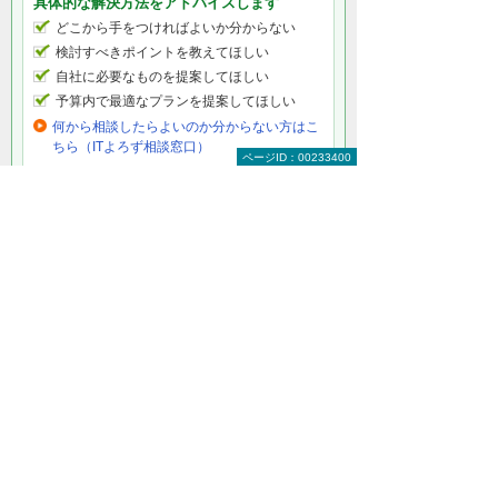
具体的な解決方法をアドバイスします
どこから手をつければよいか分からない
検討すべきポイントを教えてほしい
自社に必要なものを提案してほしい
予算内で最適なプランを提案してほしい
何から相談したらよいのか分からない方はこ
ちら（ITよろず相談窓口）
ページID：00233400
法人向けLED照明をもっと知りたい
LED照明トップ
蛍光灯の2027年問題
総務の方必見！ LEDで経費削減
除菌ができるLED照明
電気代削減・節電対策
製品一覧（ラインアップ）
LED照明の特長・選び方
補助金・税制・リース