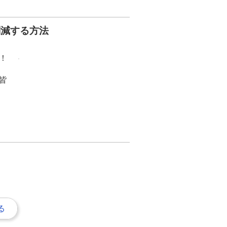
削減する方法
！
皆
る