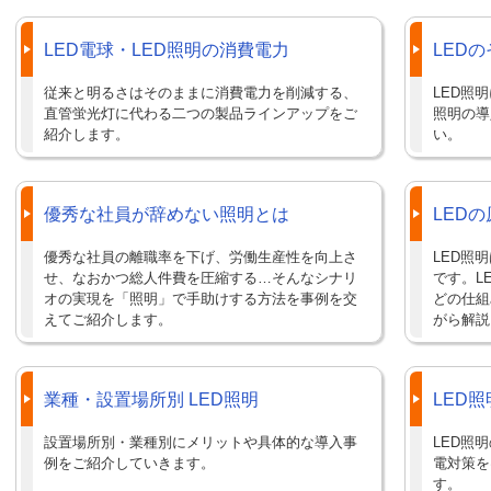
LED電球・LED照明の消費電力
LED
従来と明るさはそのままに消費電力を削減する、
LED照
直管蛍光灯に代わる二つの製品ラインアップをご
照明の導
紹介します。
い。
優秀な社員が辞めない照明とは
LED
優秀な社員の離職率を下げ、労働生産性を向上さ
LED照
せ、なおかつ総人件費を圧縮する…そんなシナリ
です。L
オの実現を「照明」で手助けする方法を事例を交
どの仕組
えてご紹介します。
がら解説
業種・設置場所別 LED照明
LED
設置場所別・業種別にメリットや具体的な導入事
LED照
例をご紹介していきます。
電対策を
す。