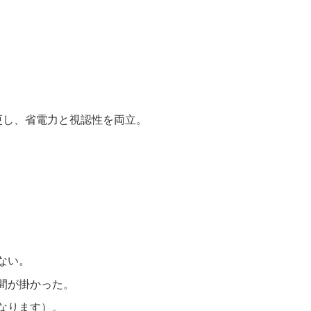
変更し、省電力と視認性を両立。
ない。
間が掛かった。
なります）。