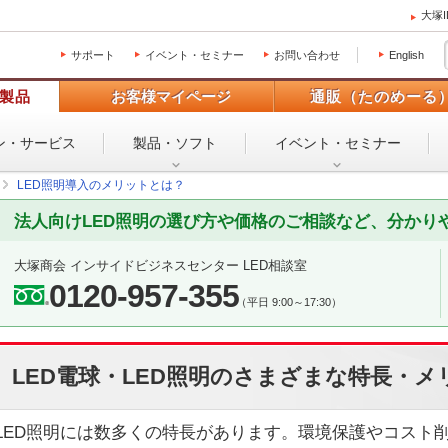
大塚
サポート
イベント・セミナー
お問い合わせ
English
製品
お客様マイページ
通販（たのめーる
ン・
サービス
製品・ソフト
イベント・
セミナー
LED照明導入のメリットとは？
法人向けLED照明の選び方や価格のご相談など、分かり
大塚商会 インサイドビジネスセンター LED相談室
0120-957-355
（平日 9:00～17:30）
LED電球・LED照明のさまざまな特長・メ
LED照明には数多くの特長があります。環境保護やコスト