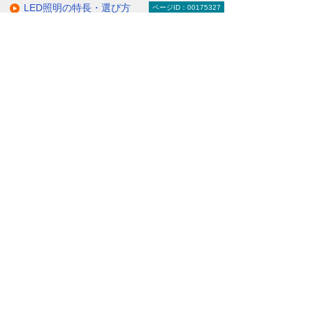
LED照明の特長・選び方
ページID：00175327
補助金・税制・リース
サポート・大塚商会の取り組み
LED導入事例
業種・設置場所別LED照明
基礎知識・用語辞典
キャンペーン・イベント情報
キャンペーン
関連するソリューション・製品
無駄と無理のない電力コスト対策
（BEMS／電力「見える化・見せる化」）
ナビゲーションメニュー