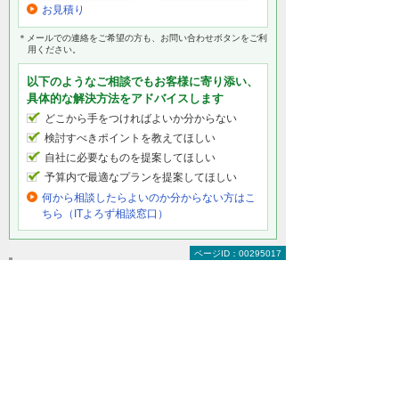
お見積り
＊メールでの連絡をご希望の方も、お問い合わせボタンをご利
用ください。
以下のようなご相談でもお客様に寄り添い、
具体的な解決方法をアドバイスします
どこから手をつければよいか分からない
検討すべきポイントを教えてほしい
自社に必要なものを提案してほしい
予算内で最適なプランを提案してほしい
何から相談したらよいのか分からない方はこ
ちら（ITよろず相談窓口）
ページID：00295017
法人向けLED照明をもっと知りたい
LED照明トップ
蛍光灯の2027年問題
総務の方必見！ LEDで経費削減
除菌ができるLED照明