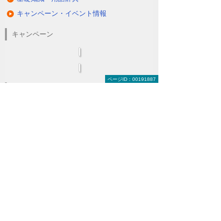
キャンペーン・イベント情報
キャンペーン
ページID：00191887
関連するソリューション・製品
無駄と無理のない電力コスト対策
（BEMS／電力「見える化・見せる化」）
ナビゲーションメニュー
LED照明
蛍光灯の2027年問題
ダブルでBCP対策