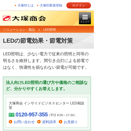
大塚IDとは
大塚ID新規登録
ログイン
メニュー
ソリューション・製品
LED照明
LEDの節電効果・節電対策
LED照明は、少ない電力で従来の照明と同等の
明るさを維持します。間引き点灯による節電で
はなく、快適性を損なわない節電が可能です。
法人向けLED照明の選び方や価格のご相談な
ど、分かりやすくお答えします。
大塚商会 インサイドビジネスセンター LED相談
室
0120-957-355
（平日 9:00～17:30）
お問い合わせ
資料請求
お見積り