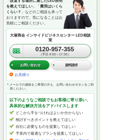
「
設置する場所に適したLED照明
を教えてほしい
」「
費用はいくら
くらい？
」などのご相談も承って
おりますので、気になることはお
気軽にご相談ください。
大塚商会 インサイドビジネスセンター LED相談
室
0120-957-355
（平日 9:00～17:30）
お問い合わせ
資料請求
お見積り
＊メールでの連絡をご希望の方も、お問い合わせボタンをご利
用ください。
以下のようなご相談でもお客様に寄り添い、
具体的な解決方法をアドバイスします
どこから手をつければよいか分からない
検討すべきポイントを教えてほしい
自社に必要なものを提案してほしい
予算内で最適なプランを提案してほしい