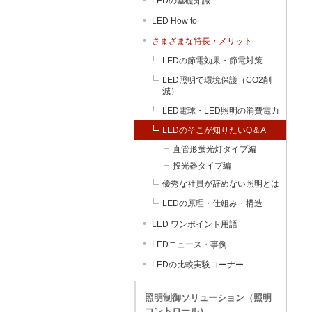
LEDの基礎知識
LED How to
さまざまな特長・メリット
LEDの節電効果・節電対策
LED照明で環境保護（CO2削
減）
LED電球・LED照明の消費電力
LEDのそこが知りたいQ＆A
直管形蛍光灯タイプ編
投光器タイプ編
優秀な社員が辞めない照明とは
LEDの原理・仕組み・構造
LED ワンポイント用語
LEDニュース・事例
LEDの比較実験コーナー
照明制御ソリューション（照明
コントロール）