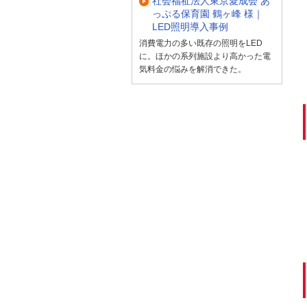
社会福祉法人東京愛成会 あ
っぷる保育園 鶴ヶ峰 様｜
LED照明導入事例
消費電力の多い既存の照明をLED
に。ほかの系列施設より高かった電
気料金の悩みを解消できた。