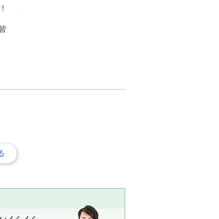
！
皆
る