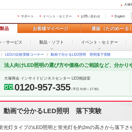
大塚
サポート
イベント・セミナー
お問い合わせ
English
製品
お客様マイページ
通販（たのめーる
ン・
サービス
製品・ソフト
イベント・
セミナー
LEDの比較実験コーナー
動画で分かるLED照明 照明落下実験
法人向けLED照明の選び方や価格のご相談など、分かり
大塚商会 インサイドビジネスセンター LED相談室
0120-957-355
（平日 9:00～17:30）
動画で分かるLED照明 落下実験
蛍光灯タイプのLED照明と蛍光灯を約2mの高さから落下