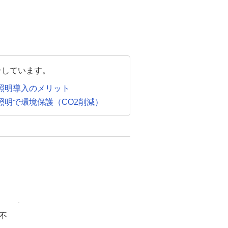
介しています。
D照明導入のメリット
D照明で環境保護（CO2削減）
不