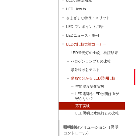
LEDの基礎知識
LED How to
さまざまな特長・メリット
LED ワンポイント用語
LEDニュース・事例
LEDの比較実験コーナー
LED蛍光灯の比較、検証結果
ハロゲンランプとの比較
紫外線照射テスト
動画で分かる LED照明比較
空間温度変化実験
LED電球やLED照明は虫が
寄らない？
落下実験
LED照明と水銀灯との比較
照明制御ソリューション（照明
コントロール）