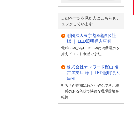
このページを見た人はこちらもチ
ェックしています
財団法人東京都S建設公社
様 ｜ LED照明導入事例
電球60WからLED35Wに消費電力を
抑えてコスト削減できた。
株式会社オンワード樫山 名
古屋支店 様｜ LED照明導入
事例
明るさが長期にわたり確保でき、統
一感のある色味で快適な職場環境を
維持