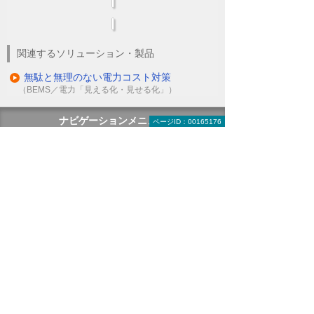
関連するソリューション・製品
無駄と無理のない電力コスト対策
（BEMS／電力「見える化・見せる化」）
ナビゲーションメニュー
ページID：00165176
LED照明
蛍光灯の2027年問題
ダブルでBCP対策
総務の方必見！ LEDで経費削減
除菌ができるLED照明
電気代削減・節電の対策にはLED照明と照明コ