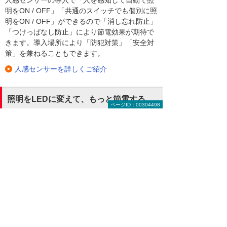
人感センサーの導入で「人を感知して自動で照
明をON / OFF」「共通のスイッチでも個別に照
明をON / OFF」ができるので「消し忘れ防止」
「つけっぱなし防止」により節電効果が期待で
きます。導入場所により「防犯対策」「安全対
策」を兼ねることもできます。
人感センサーを詳しくご紹介
照明をLEDに変えて、もっと節電する
ページID：00304498
オフィスの消費電力の中でも、「照明」は大き
な割合を占めます。消費電力量を大幅に削減で
きるLED照明への変更を、ぜひご検討くださ
い。就業時間中に常時使用している照明コスト
を下げることは、デマンド値を抑制でき、電気
基本料金の削減につながります。
LED照明で節電・コスト削減