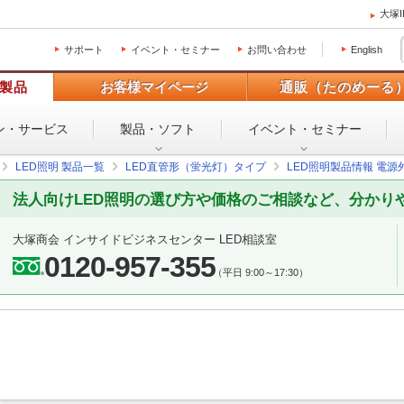
大塚
サポート
イベント・セミナー
お問い合わせ
English
製品
お客様マイページ
通販（たのめーる
ン・
サービス
製品・ソフト
イベント・
セミナー
LED照明 製品一覧
LED直管形（蛍光灯）タイプ
LED照明製品情報 電源
法人向けLED照明の選び方や価格のご相談など、分かり
大塚商会 インサイドビジネスセンター LED相談室
0120-957-355
（平日 9:00～17:30）