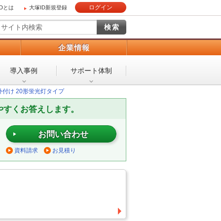
ログイン
IDとは
大塚ID新規登録
）
企業情報
導入事例
サポート体制
外付け 20形蛍光灯タイプ
やすくお答えします。
お問い合わせ
資料請求
お見積り