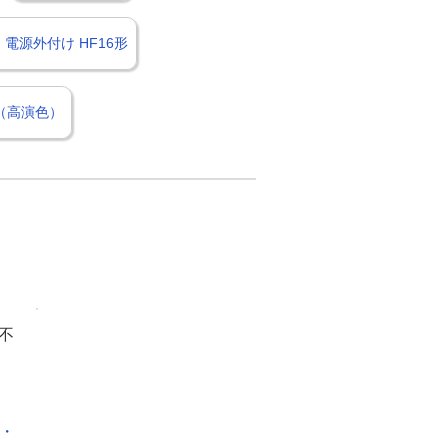
電源外付け HF16形
形（高演色）
不
化・