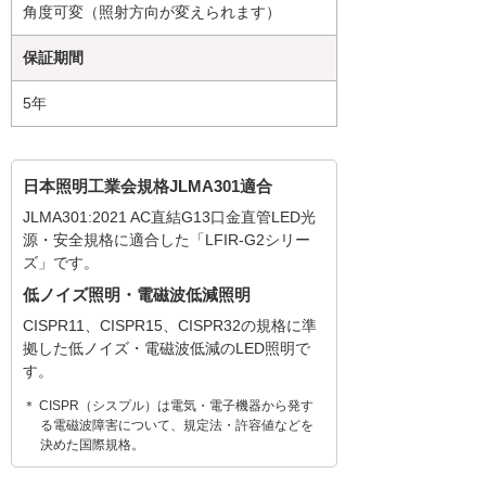
角度可変（照射方向が変えられます）
保証期間
5年
日本照明工業会規格JLMA301適合
JLMA301:2021 AC直結G13口金直管LED光
源・安全規格に適合した「LFIR-G2シリー
ズ」です。
低ノイズ照明・電磁波低減照明
CISPR11、CISPR15、CISPR32の規格に準
拠した低ノイズ・電磁波低減のLED照明で
す。
＊ CISPR（シスプル）は電気・電子機器から発す
る電磁波障害について、規定法・許容値などを
決めた国際規格。