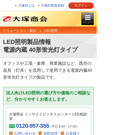
大塚IDとは
大塚ID新規登録
ログイン
メニュー
ソリューション・製品
LED照明
LED照明製品情報
電源内蔵 40形蛍光灯タイプ
オフィスや工場・倉庫、商業施設など、既存の
器具（灯具）を流用して使用できる電源内臓40
形蛍光灯タイプの製品です。
法人向けLED照明の選び方や価格のご相談な
ど、分かりやすくお答えします。
大塚商会 インサイドビジネスセンター LED相談
室
0120-957-355
（平日 9:00～17:30）
お問い合わせ
資料請求
お見積り