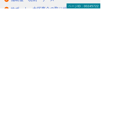
ページID：00245722
サポート・大塚商会の取り組み
LED導入事例
業種・設置場所別LED照明
基礎知識・用語辞典
キャンペーン・イベント情報
キャンペーン
関連するソリューション・製品
無駄と無理のない電力コスト対策
（BEMS／電力「見える化・見せる化」）
ナビゲーションメニュー
LED照明