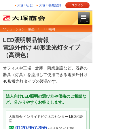
大塚IDとは
大塚ID新規登録
ログイン
メニュー
ソリューション・製品
LED照明
LED照明製品情報
電源外付け 40形蛍光灯タイプ
（高演色）
オフィスや工場・倉庫、商業施設など、既存の
器具（灯具）を流用して使用できる電源外付け
40形蛍光灯タイプの製品です。
法人向けLED照明の選び方や価格のご相談な
ど、分かりやすくお答えします。
大塚商会 インサイドビジネスセンター LED相談
室
0120-957-355
（平日 9:00～17:30）