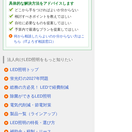
具体的な解決方法をアドバイスします
どこから手をつければよいか分からない
検討すべきポイントを教えてほしい
自社に必要なものを提案してほしい
予算内で最適なプランを提案してほしい
何から相談したらよいのか分からない方はこ
ちら（ITよろず相談窓口）
法人向けLED照明をもっと知りたい
LED照明トップ
蛍光灯の2027年問題
総務の方必見！ LEDで経費削減
除菌ができるLED照明
電気代削減・節電対策
製品一覧（ラインアップ）
LED照明の特長・選び方
補助金・税制・リース