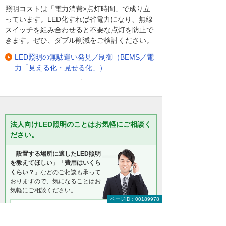
照明コストは「電力消費×点灯時間」で成り立
っています。LED化すれば省電力になり、無線
スイッチを組み合わせると不要な点灯を防止で
きます。ぜひ、ダブル削減をご検討ください。
LED照明の無駄遣い発見／制御（BEMS／電
力「見える化・見せる化」）
法人向けLED照明のことはお気軽にご相談く
ださい。
「
設置する場所に適したLED照明
を教えてほしい
」「
費用はいくら
くらい？
」などのご相談も承って
おりますので、気になることはお
気軽にご相談ください。
ページID：00189978
大塚商会 インサイドビジネスセンター LED相談
室