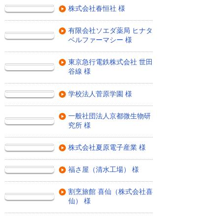
株式会社春恒社 様
有限会社ソエダ薬局 ヒナタ
ベルファーマシー 様
東京急行電鉄株式会社 世田
谷線 様
学校法人菅原学園 様
一般社団法人京都微生物研
究所 様
株式会社夏原電子産業 様
福さ屋（清水工場） 様
割烹旅館 喜仙（株式会社喜
仙） 様