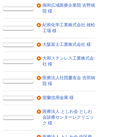
南和広域医療企業団 吉野病
院 様
紀和化学工業株式会社 雄松
工場 様
大阪富士工業株式会社 様
大和ステンレス工業株式会
社 様
医療法人社団慶友会 吉田病
院 様
室蘭信用金庫 様
医療法人 としわ会 としわ
会診療センターレクリニッ
ク 様
医療法人 としわ会 中区複