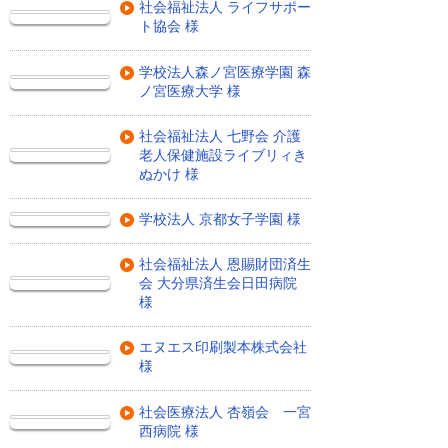
社会福祉法人 ライフサポー
ト協会 様
学校法人森ノ宮医療学園 森
ノ宮医療大学 様
社会福祉法人 七野会 介護
老人保健施設ライブリィき
ぬかけ 様
学校法人 京都女子学園 様
社会福祉法人 恩賜財団済生
会 大分県済生会日田病院
様
エヌエス印刷製本株式会社
様
社会医療法人 杏嶺会 一宮
西病院 様