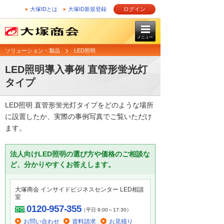
大塚IDとは
大塚ID新規登録
ログイン
メニュー
ソリューション・製品
LED照明
LED照明導入事例 直管形蛍光灯
タイプ
LED照明 直管形蛍光灯タイプをどのような場所
に設置したか、実際の事例写真でご覧いただけ
ます。
法人向けLED照明の選び方や価格のご相談な
ど、分かりやすくお答えします。
大塚商会 インサイドビジネスセンター LED相談
室
0120-957-355
（平日 9:00～17:30）
お問い合わせ
資料請求
お見積り