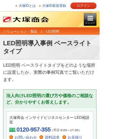
大塚IDとは
大塚ID新規登録
ログイン
メニュー
ソリューション・製品
LED照明
LED照明導入事例 ベースライト
タイプ
LED照明 ベースライトタイプをどのような場所
に設置したか、実際の事例写真でご覧いただけ
ます。
法人向けLED照明の選び方や価格のご相談な
ど、分かりやすくお答えします。
大塚商会 インサイドビジネスセンター LED相談
室
0120-957-355
（平日 9:00～17:30）
お問い合わせ
資料請求
お見積り