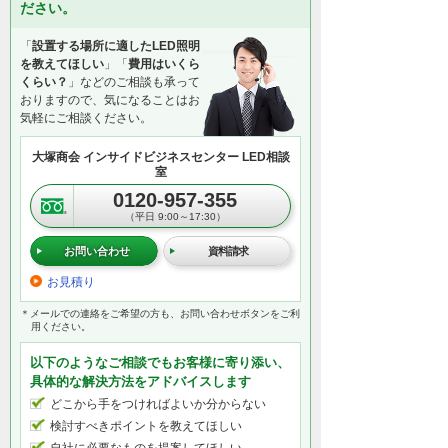
ださい。
「
設置する場所に適したLED照明
を教えてほしい
」「
費用はいくら
くらい？
」などのご相談も承って
おりますので、気になることはお
気軽にご相談ください。
大塚商会 インサイドビジネスセンター LED相談
室
0120-957-355
（平日 9:00～17:30）
お問い合わせ
資料請求
お見積り
＊メールでの連絡をご希望の方も、お問い合わせボタンをご利
用ください。
以下のようなご相談でもお客様に寄り添い、
具体的な解決方法をアドバイスします
どこから手をつければよいか分からない
検討すべきポイントを教えてほしい
自社に必要なものを提案してほしい