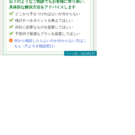
以下のようなご相談でもお客様に寄り添い、
具体的な解決方法をアドバイスします
どこから手をつければよいか分からない
検討すべきポイントを教えてほしい
自社に必要なものを提案してほしい
予算内で最適なプランを提案してほしい
何から相談したらよいのか分からない方はこ
ちら（ITよろず相談窓口）
ページID：00246157
法人向けLED照明をもっと知りたい
LED照明トップ
蛍光灯の2027年問題
総務の方必見！ LEDで経費削減
除菌ができるLED照明
電気代削減・節電対策
製品一覧（ラインアップ）
LED照明の特長・選び方