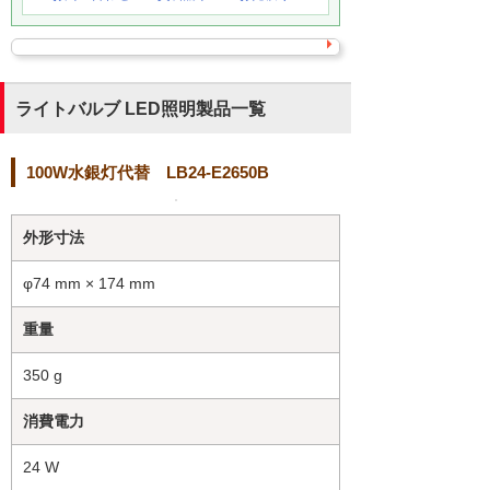
ライトバルブ LED照明製品一覧
100W水銀灯代替 LB24-E2650B
外形寸法
φ74 mm × 174 mm
重量
350 g
消費電力
24 W