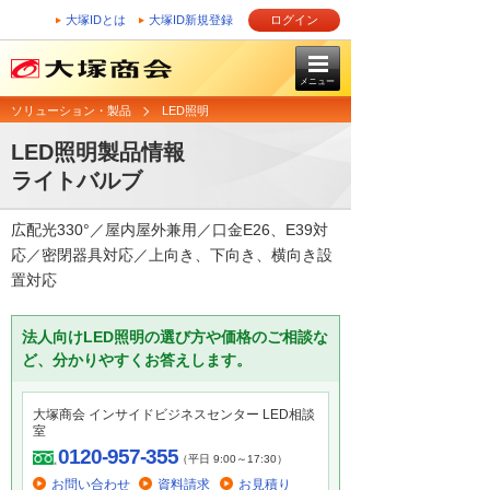
大塚IDとは
大塚ID新規登録
ログイン
メニュー
ソリューション・製品
LED照明
LED照明製品情報
ライトバルブ
広配光330°／屋内屋外兼用／口金E26、E39対
応／密閉器具対応／上向き、下向き、横向き設
置対応
法人向けLED照明の選び方や価格のご相談な
ど、分かりやすくお答えします。
大塚商会 インサイドビジネスセンター LED相談
室
0120-957-355
（平日 9:00～17:30）
お問い合わせ
資料請求
お見積り