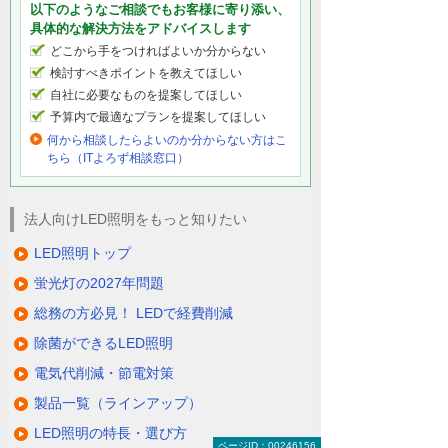
以下のようなご相談でもお客様に寄り添い、
具体的な解決方法をアドバイスします
どこから手をつければよいか分からない
検討すべきポイントを教えてほしい
自社に必要なものを提案してほしい
予算内で最適なプランを提案してほしい
何から相談したらよいのか分からない方はこ
ちら（ITよろず相談窓口）
法人向けLED照明をもっと知りたい
LED照明トップ
蛍光灯の2027年問題
総務の方必見！ LEDで経費削減
除菌ができるLED照明
電気代削減・節電対策
製品一覧（ラインアップ）
LED照明の特長・選び方
ページID：00246156