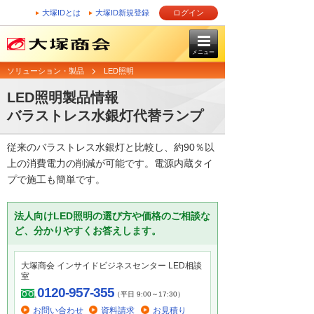
大塚IDとは
大塚ID新規登録
ログイン
メニュー
ソリューション・製品
LED照明
LED照明製品情報
バラストレス水銀灯代替ランプ
従来のバラストレス水銀灯と比較し、約90％以
上の消費電力の削減が可能です。電源内蔵タイ
プで施工も簡単です。
法人向けLED照明の選び方や価格のご相談な
ど、分かりやすくお答えします。
大塚商会 インサイドビジネスセンター LED相談
室
0120-957-355
（平日 9:00～17:30）
お問い合わせ
資料請求
お見積り