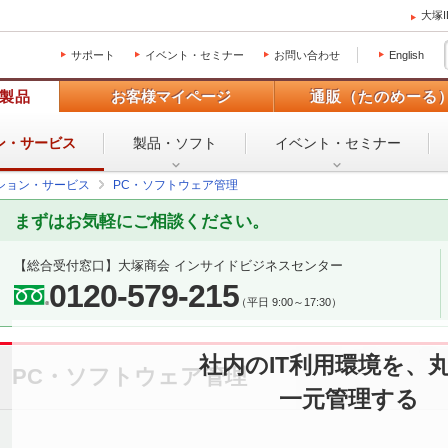
大塚
サポート
イベント・セミナー
お問い合わせ
English
製品
お客様マイページ
通販（たのめーる
ン・
サービス
製品・ソフト
イベント・
セミナー
ション・サービス
PC・ソフトウェア管理
まずはお気軽にご相談ください。
【総合受付窓口】
大塚商会 インサイドビジネスセンター
0120-579-215
（平日 9:00～17:30）
社内のIT利用環境を、
PC・ソフトウェア管理
一元管理する