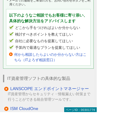
＊メールでの連絡をご希望の方も、お問い合わせボタンをご利
用ください。
以下のようなご相談でもお客様に寄り添い、
具体的な解決方法をアドバイスします
どこから手をつければよいか分からない
検討すべきポイントを教えてほしい
自社に必要なものを提案してほしい
予算内で最適なプランを提案してほしい
何から相談したらよいのか分からない方はこ
ちら（ITよろず相談窓口）
IT資産管理ソフトの具体的な製品
LANSCOPE エンドポイントマネージャー
IT資産管理からセキュリティ・情報漏えい対策まで
行うことができる統合管理ツールです。
ISM CloudOne
ページID：00301776
端末管理から、ライセンス管理、ログ管理までを網
羅した統合IT資産管理ツールです。
SKYSEA Client View
クライアント操作ログ取得およびPC資産管理の多機