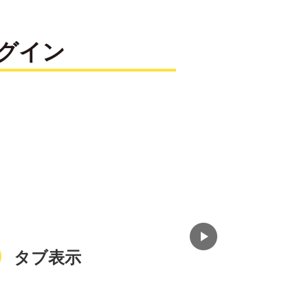
グイン
タブ表示
入力制