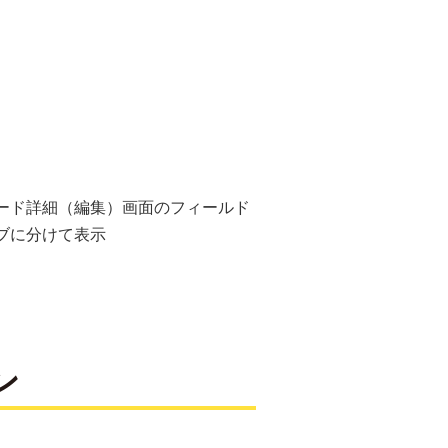
ード詳細（編集）画面のフィールド
ラジオボタン･ドロ
ブに分けて表示
により、フィールド
ン