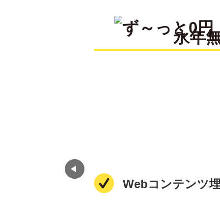
永年
番
Webコンテンツ