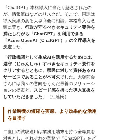
『ChatGPT』本格導入に当たり懸念されたの
が、情報流出などのリスクだ。そこで、同課は
導入実績のある大塚商会に相談。本格導入も念
頭に置き、
行政が守るべきセキュリティ要件を
満たしながら
『
ChatGPT
』
を利用できる
『
Azure OpenAI（ChatGPT）
』
の全庁導入を
決定
した。
「
行政機関として生成AIを活用するためには、
遵守（じゅんしゅ）すべきセキュリティ要件を
クリアするとともに、県民に対して責任あるAI
サービスであることが不可欠
でした。大塚商会
さんには我々の意向をくんだ最善のソリューシ
ョンの提案と、
スピード感を持った導入支援を
していただきました
」（江連氏）
作業時間の短縮を実感、より効果的な活用
を目指す
二度目の試験運用は業務用端末を持つ全職員を
対象とし、それぞれの業務で『ChatGPT』をど