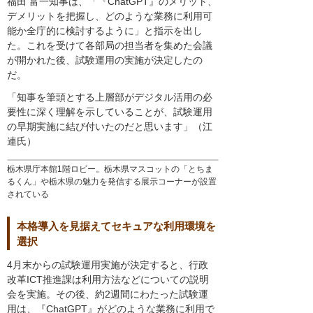
福田 富一知事は、「『ChatGPT』のメリット、
デメリットを把握し、どのような業務に利用可
能か全庁的に検討するように」と指示を出し
た。これを受けて各部局の担当者を集めた会議
が開かれた後、試験運用の実施が決定したの
だ。
「知事を筆頭とする上層部がデジタル活用の必
要性に深く理解を示していることが、試験運用
の早期実施に結び付いたのだと思います」（江
連氏）
栃木県庁本館1階ロビー。栃木県マスコットの「とちま
るくん」や栃木県の魅力を発信する展示コーナーが設置
されている
本格導入を見据えてセキュアな利用環境を
選択
4月末からの試験運用実施が決定すると、行政
改革ICT推進課は利用方法などについての説明
会を実施。その後、約2週間にわたった試験運
用は、『ChatGPT』がどのような業務に利用で