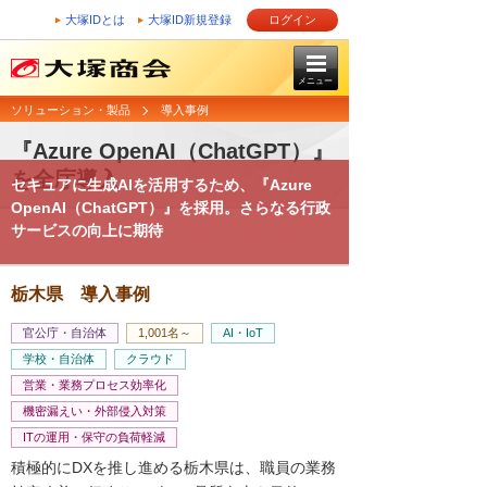
大塚IDとは
大塚ID新規登録
ログイン
メニュー
ソリューション・製品
導入事例
『Azure OpenAI（ChatGPT）』
を全庁導入
セキュアに生成AIを活用するため、『Azure
OpenAI（ChatGPT）』を採用。さらなる行政
サービスの向上に期待
栃木県 導入事例
官公庁・自治体
1,001名～
AI・IoT
学校・自治体
クラウド
営業・業務プロセス効率化
機密漏えい・外部侵入対策
ITの運用・保守の負荷軽減
積極的にDXを推し進める栃木県は、職員の業務