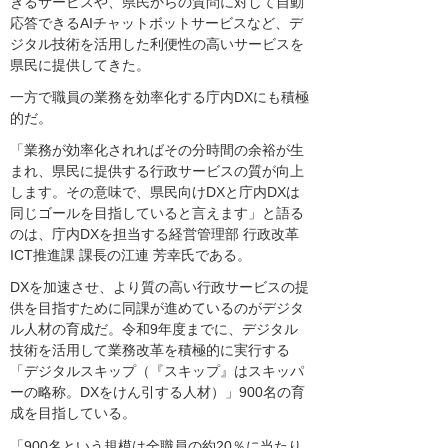
きるサービスや、県民からの質問に対して自動
応答できるAIチャットボットサービスなど、デ
ジタル技術を活用した利便性の高いサービスを
県民に提供してきた。
一方で職員の業務を効率化する庁内DXにも積極
的だ。
「業務が効率化されればその分時間の余裕が生
まれ、県民に提供する行政サービスの質が向上
します。その意味で、県民向けDXと庁内DXは
同じゴールを目指していると言えます」と語る
のは、庁内DXを担当する経営管理部 行政改革
ICT推進課 課長の江連 芳幸氏である。
DXを加速させ、より質の高い行政サービスの提
供を目指すために同課が進めているのがデジタ
ル人材の育成だ。令和9年度までに、デジタル
技術を活用して業務改革を積極的に実行する
「デジタルスキップ（『スキップ』はスキッパ
ーの略称。DXをけん引する人材）」900名の育
成を目指している。
「900名という規模は全職員の約20％に当たり