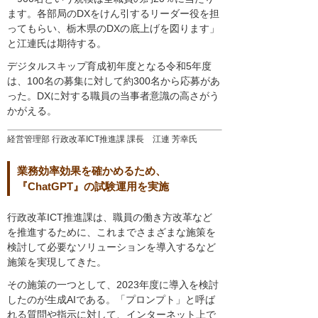
ます。各部局のDXをけん引するリーダー役を担
ってもらい、栃木県のDXの底上げを図ります」
と江連氏は期待する。
デジタルスキップ育成初年度となる令和5年度
は、100名の募集に対して約300名から応募があ
った。DXに対する職員の当事者意識の高さがう
かがえる。
経営管理部 行政改革ICT推進課 課長 江連 芳幸氏
業務効率効果を確かめるため、
『ChatGPT』の試験運用を実施
行政改革ICT推進課は、職員の働き方改革など
を推進するために、これまでさまざまな施策を
検討して必要なソリューションを導入するなど
施策を実現してきた。
その施策の一つとして、2023年度に導入を検討
したのが生成AIである。「プロンプト」と呼ば
れる質問や指示に対して、インターネット上で