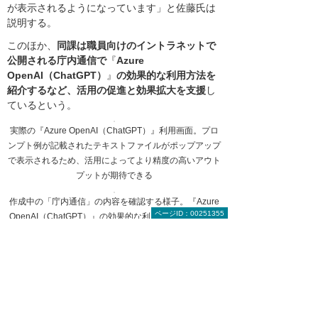
が表示されるようになっています」と佐藤氏は
説明する。
このほか、
同課は職員向けのイントラネットで
公開される庁内通信で
『
Azure
OpenAI（ChatGPT）
』
の効果的な利用方法を
紹介するなど、活用の促進と効果拡大を支援
し
ているという。
実際の『Azure OpenAI（ChatGPT）』利用画面。プロ
ンプト例が記載されたテキストファイルがポップアップ
で表示されるため、活用によってより精度の高いアウト
プットが期待できる
作成中の「庁内通信」の内容を確認する様子。『Azure
ページID：00251355
OpenAI（ChatGPT）』の効果的な利用方法を分かりや
すく紹介している
江連氏は、「今後、各部局で活躍することにな
るデジタルスキップにも、部局内で『Azure
OpenAI（ChatGPT）』の活用を促す役割を担
ってもらいたいと思っています。人口減少によ
って、将来は職員確保が困難になると見込まれ