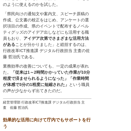
のように使えるのかを試した。
「県民向けの通知文や案内文、スピーチ原稿の
作成、公文書の校正をはじめ、アンケートの選
択項目の作成、県のイベントで配布するノベル
ティグッズのアイデア出しなどにも活用する職
員もおり、
アイデア次第でさまざまな活用方法
がある
ことが分かりました」と総括するのは、
行政改革ICT推進課 デジタル行政担当 主査の佐
藤 哲治氏である。
業務効率の改善についても、一定の成果が表れ
た。
「従来は1～2時間かかっていた作業が10分
程度で済ませられるようになった」「作業時間
が体感で3分の1程度に短縮された」
という職員
の声が少なからず出てきたのだ。
経営管理部 行政改革ICT推進課 デジタル行政担当 主
査 佐藤 哲治氏
効果的な活用に向けて庁内でもサポートを行
う