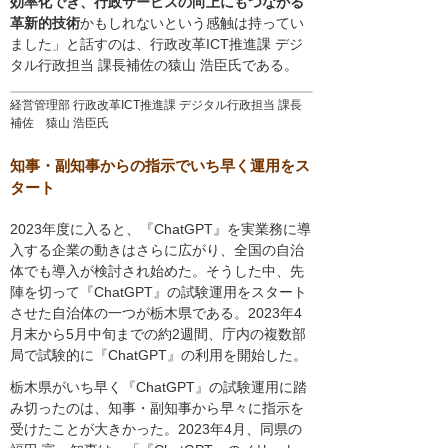
効率化でき、行政サービスの向上にもつながる
革新的技術
かもしれないという感触は持ってい
ました」と話すのは、行政改革ICT推進課 デジ
タル行政担当 課長補佐の猿山 浩臣氏である。
経営管理部 行政改革ICT推進課 デジタル行政担当 課長
補佐 猿山 浩臣氏
知事・副知事からの指示でいち早く運用をス
タート
2023年度に入ると、『ChatGPT』を実業務に導
入する企業の動きはさらに広がり、全国の自治
体でも導入が検討され始めた。そうした中、先
陣を切って『ChatGPT』の試験運用をスタート
させた自治体の一つが栃木県である。2023年4
月末から5月中旬までの約2週間、庁内の複数部
局で試験的に『ChatGPT』の利用を開始した。
栃木県がいち早く『ChatGPT』の試験運用に踏
み切ったのは、知事・副知事から早々に指示を
受けたことが大きかった。2023年4月、同県の