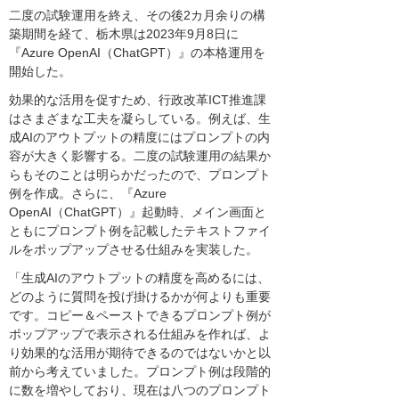
二度の試験運用を終え、その後2カ月余りの構
築期間を経て、栃木県は2023年9月8日に
『Azure OpenAI（ChatGPT）』の本格運用を
開始した。
効果的な活用を促すため、行政改革ICT推進課
はさまざまな工夫を凝らしている。例えば、生
成AIのアウトプットの精度にはプロンプトの内
容が大きく影響する。二度の試験運用の結果か
らもそのことは明らかだったので、プロンプト
例を作成。さらに、『Azure
OpenAI（ChatGPT）』起動時、メイン画面と
ともにプロンプト例を記載したテキストファイ
ルをポップアップさせる仕組みを実装した。
「生成AIのアウトプットの精度を高めるには、
どのように質問を投げ掛けるかが何よりも重要
です。コピー＆ペーストできるプロンプト例が
ポップアップで表示される仕組みを作れば、よ
り効果的な活用が期待できるのではないかと以
前から考えていました。プロンプト例は段階的
に数を増やしており、現在は八つのプロンプト