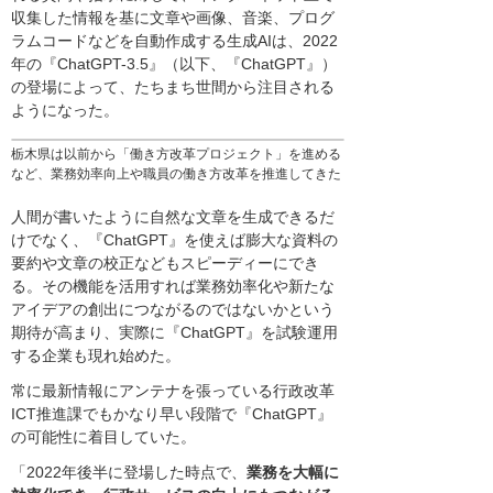
収集した情報を基に文章や画像、音楽、プログ
ラムコードなどを自動作成する生成AIは、2022
年の『ChatGPT-3.5』（以下、『ChatGPT』）
の登場によって、たちまち世間から注目される
ようになった。
栃木県は以前から「働き方改革プロジェクト」を進める
など、業務効率向上や職員の働き方改革を推進してきた
人間が書いたように自然な文章を生成できるだ
けでなく、『ChatGPT』を使えば膨大な資料の
要約や文章の校正などもスピーディーにでき
る。その機能を活用すれば業務効率化や新たな
アイデアの創出につながるのではないかという
期待が高まり、実際に『ChatGPT』を試験運用
する企業も現れ始めた。
常に最新情報にアンテナを張っている行政改革
ICT推進課でもかなり早い段階で『ChatGPT』
の可能性に着目していた。
「2022年後半に登場した時点で、
業務を大幅に