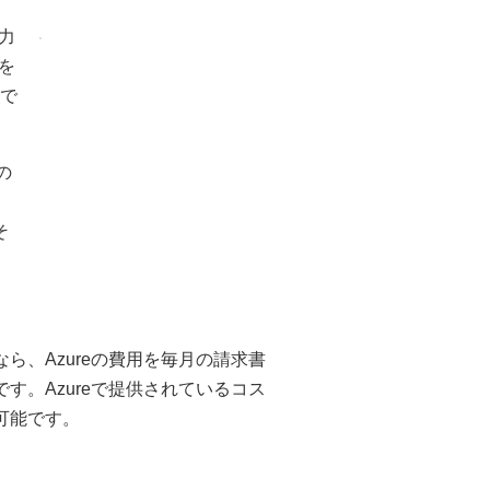
術力
を
ーで
の
そ
」なら、Azureの費用を毎月の請求書
す。Azureで提供されているコス
可能です。