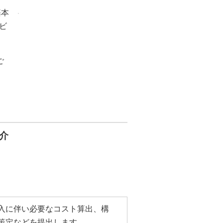
基本
ビ
ご
介
入に伴い必要なコスト算出、構
策定などを提出します。